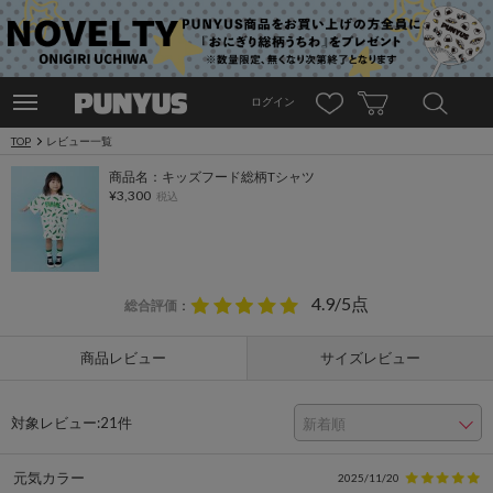
ログイン
TOP
レビュー一覧
商品名：キッズフード総柄Tシャツ
¥3,300
税込
4.9/5点
総合評価
：
商品レビュー
サイズレビュー
対象レビュー:
21件
元気カラー
2025/11/20