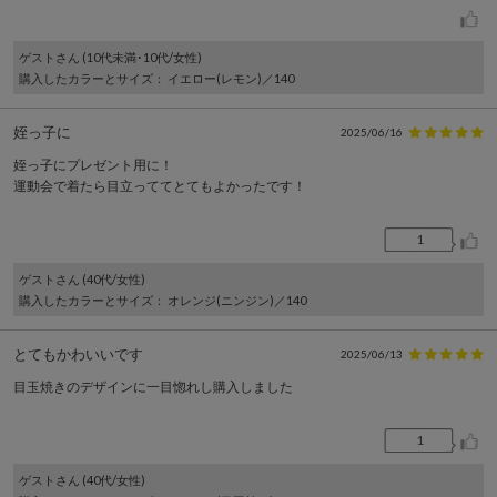
ゲスト
さん (10代未満･10代/女性)
購入したカラーとサイズ
： イエロー(レモン)／140
姪っ子に
2025/06/16
姪っ子にプレゼント用に！
運動会で着たら目立っててとてもよかったです！
1
ゲスト
さん (40代/女性)
購入したカラーとサイズ
： オレンジ(ニンジン)／140
とてもかわいいです
2025/06/13
目玉焼きのデザインに一目惚れし購入しました
1
ゲスト
さん (40代/女性)