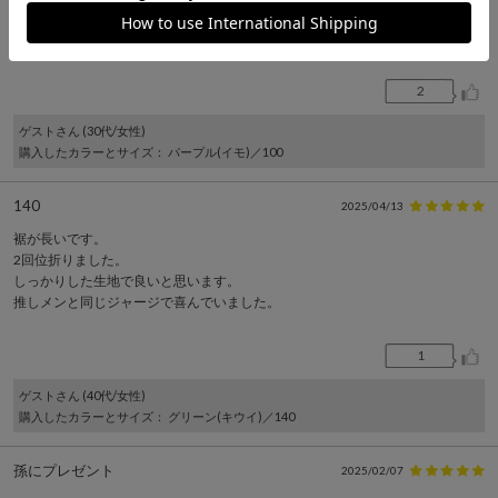
外に娘が来ていくと、
周りから可愛いの嵐です♡
2
ゲスト
さん (30代/女性)
購入したカラーとサイズ
： パープル(イモ)／100
140
2025/04/13
裾が長いです。
2回位折りました。
しっかりした生地で良いと思います。
推しメンと同じジャージで喜んでいました。
1
ゲスト
さん (40代/女性)
購入したカラーとサイズ
： グリーン(キウイ)／140
孫にプレゼント
2025/02/07