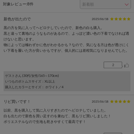
対象レビュー:
8件
新色が出たので
2025/06/18
黒の方を気に入ってヘビロテしていたので、新色の白も購入。
黒と違って裏地のようなものがあるので、よっぽど濃い色の下着でなければ透
けないと思います。
物によっては極わずかに色がわかるかも？なので、気になる方は色が透けにく
い下着を履いた方が良いかもですが、個人的には差程気になりませんでした。
2
ゲスト
さん (30代/女性/165～170cm)
いつものボトムスサイズ
：XL以上
購入したカラーとサイズ
： ホワイト／4
リピ買いです！
2025/06/18
以前、黒を購入して気に入りすぎたのでヘビロテしていました。
白も出たので新色を買い足すのを兼ねて、黒もリピ買いしました！
ポリエステルなので生地も乾きやすくて最高です！