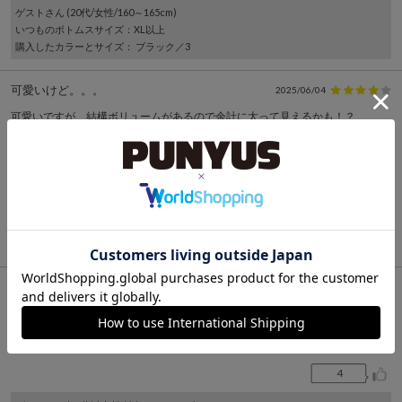
ゲスト
さん (20代/女性/160～165cm)
いつものボトムスサイズ
：XL以上
購入したカラーとサイズ
： ブラック／3
可愛いけど。。。
2025/06/04
可愛いですが、結構ボリュームがあるので余計に太って見えるかも！？
気にしなければ、全然可愛いです！
2
ゲスト
さん (40代/女性/155～160cm)
いつものボトムスサイズ
：XL以上
購入したカラーとサイズ
： ブラック／4
ひらひらぁ
2025/02/03
レイヤード目的で購入しました。
かわいいです。
4