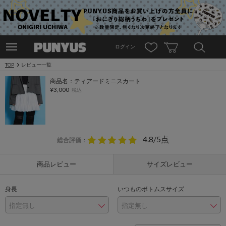
ログイン
TOP
レビュー一覧
商品名：ティアードミニスカート
¥3,000
税込
4.8/5点
総合評価
：
商品レビュー
サイズレビュー
身長
いつものボトムスサイズ