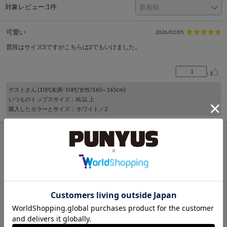
対象レビュー:
1件
可愛い
2026/02/05
普段はサイズ3ですがこちらは2でもいけました。
1
ゲスト
さん (10代未満･10代/女性/160～165cm)
いつものトップスサイズ
：XL以 上
購入したカラーとサイズ
： ホワイト／2