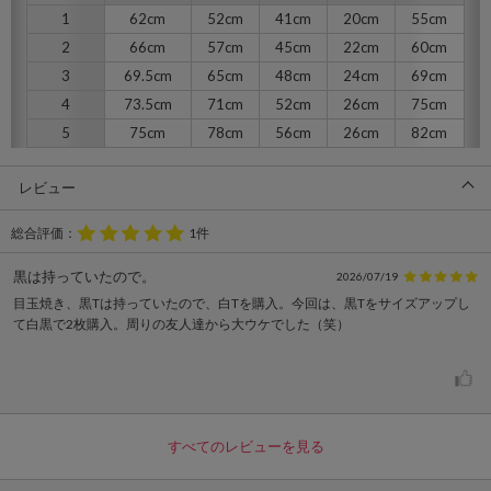
1
62cm
52cm
41cm
20cm
55cm
2
66cm
57cm
45cm
22cm
60cm
3
69.5cm
65cm
48cm
24cm
69cm
4
73.5cm
71cm
52cm
26cm
75cm
5
75cm
78cm
56cm
26cm
82cm
レビュー
総合評価：
1件
黒は持っていたので。
2026/07/19
目玉焼き、黒Tは持っていたので、白Tを購入。今回は、黒Tをサイズアップし
て白黒で2枚購入。周りの友人達から大ウケでした（笑）
すべてのレビューを見る