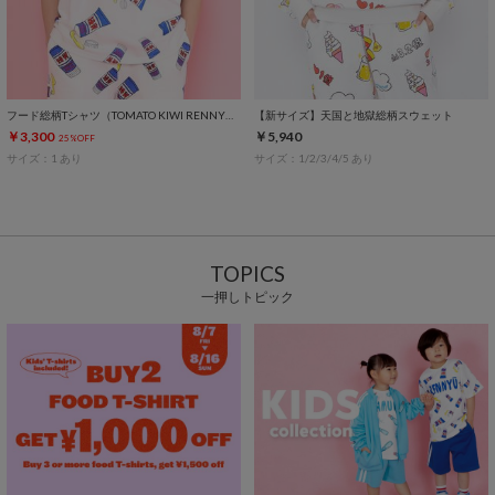
フード総柄Tシャツ（TOMATO KIWI RENNYU）
【新サイズ】天国と地獄総柄スウェット
￥3,300
￥5,940
25%OFF
サイズ：1 あり
サイズ：1/2/3/4/5 あり
TOPICS
一押しトピック