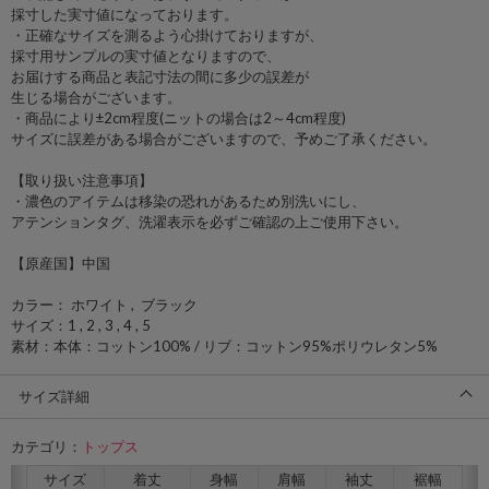
採寸した実寸値になっております。
・正確なサイズを測るよう心掛けておりますが、
採寸用サンプルの実寸値となりますので、
お届けする商品と表記寸法の間に多少の誤差が
生じる場合がございます。
・商品により±2cm程度(ニットの場合は2～4cm程度)
サイズに誤差がある場合がございますので、予めご了承ください。
【取り扱い注意事項】
・濃色のアイテムは移染の恐れがあるため別洗いにし、
アテンションタグ、洗濯表示を必ずご確認の上ご使用下さい。
【原産国】中国
カラー： ホワイト , ブラック
サイズ：1 , 2 , 3 , 4 , 5
素材：本体：コットン100% / リブ：コットン95%ポリウレタン5%
サイズ詳細
カテゴリ：
トップス
サイズ
着丈
身幅
肩幅
袖丈
裾幅