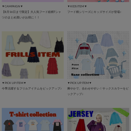
▼CAMPAIGN▼
▼KIDS ITEM▼
【8月16日まで限定】大人気フード総柄Tシャ
フード柄シリーズにキッズサイズが登場♪
ツのまとめ買いがお得に！！
▼PICK UP ITEM▼
▼PICK UP ITEM▼
今季活躍するフリルアイテムをピックアップ♪
爽やかで、合わせやすい！サックスカラーをピ
ックアップ♪