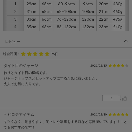
1
29cm
68cm
60~96cm
96cm
20cm
430g
2
31cm
68cm
68~108cm
108cm
21cm
460g
3
33cm
66cm
76~120cm
120cm
22cm
495g
4
35cm
66cm
86~132cm
132cm
23cm
540g
レビュー
総合評価：
96件
タイト目のジャージ
2026/02/15
わりとタイト目の横幅です。
ジャージトップスとセットアップにするために買いました。
丈夫でお気に入りです。
1
ヘビロテアイテム
2026/02/10
キツくなく、動きやすく、宅トレや家事をする時など毎日履いています！！と
てもおすすめです！