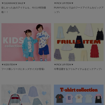
▼CLEARANCE SALE▼
▼PICK UP ITEM▼
欲しかったあのアイテムも、今だけ特別価
PUNYUSならではのフードアイテムをピックア
格！！
ップ♪
▼KIDS ITEM▼
▼PICK UP ITEM▼
フード柄シリーズにキッズサイズが登場♪
今季活躍するフリルアイテムをピックアップ♪