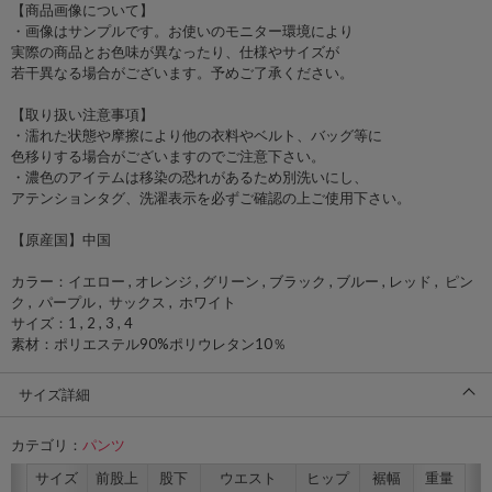
【商品画像について】
・画像はサンプルです。お使いのモニター環境により
実際の商品とお色味が異なったり、仕様やサイズが
若干異なる場合がございます。予めご了承ください。
【取り扱い注意事項】
・濡れた状態や摩擦により他の衣料やベルト、バッグ等に
色移りする場合がございますのでご注意下さい。
・濃色のアイテムは移染の恐れがあるため別洗いにし、
アテンションタグ、洗濯表示を必ずご確認の上ご使用下さい。
【原産国】中国
カラー：イエロー , オレンジ , グリーン , ブラック , ブルー , レッド , ピン
ク , パープル , サックス , ホワイト
サイズ：1 , 2 , 3 , 4
素材：ポリエステル90%ポリウレタン10％
サイズ詳細
カテゴリ：
パンツ
サイズ
前股上
股下
ウエスト
ヒップ
裾幅
重量