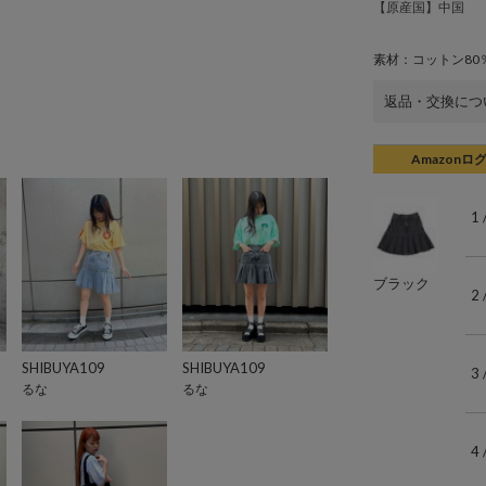
【原産国】中国
素材：コットン80
返品・交換につ
Amazonロ
1
ブラック
2
SHIBUYA109
SHIBUYA109
3
るな
るな
4