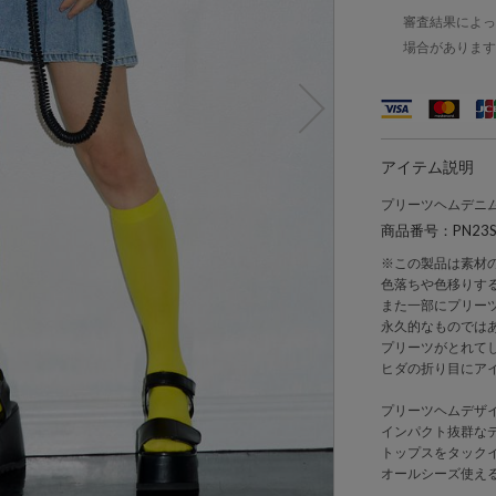
審査結果によっ
場合があります
アイテム説明
プリーツヘムデニ
商品番号：PN23SS
※この製品は素材
色落ちや色移りす
また一部にプリー
永久的なものでは
プリーツがとれて
ヒダの折り目にア
プリーツヘムデザ
インパクト抜群な
トップスをタック
オールシーズ使え