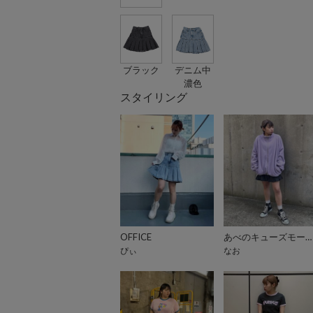
ブラック
デニム中
濃色
スタイリング
OFFICE
あべのキューズモール（109ABENO）
ぴぃ
なお