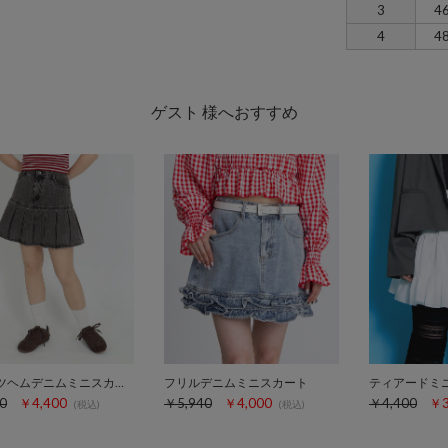
3
4
4
4
ゲスト 様へおすすめ
プリーツヘムデニムミニスカート
フリルデニムミニスカート
ティアードミ
0
￥4,400
￥5,940
￥4,000
￥4,400
￥3
(税込)
(税込)