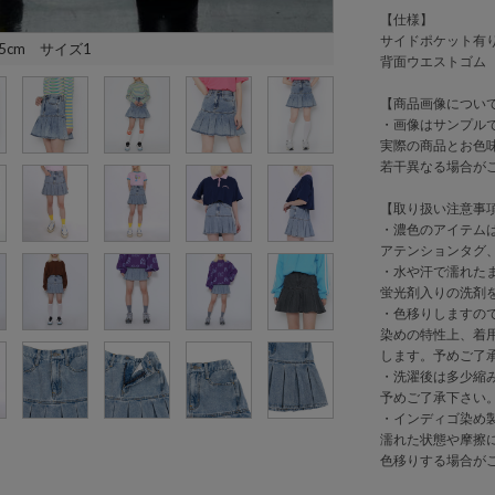
【仕様】
サイドポケット有
5cm サイズ1
背面ウエストゴム
【商品画像につい
・画像はサンプル
実際の商品とお色
若干異なる場合が
【取り扱い注意事
・濃色のアイテム
アテンションタグ
・水や汗で濡れた
蛍光剤入りの洗剤
・色移りしますの
染めの特性上、着
します。予めご了
・洗濯後は多少縮
予めご了承下さい
・インディゴ染め
濡れた状態や摩擦
色移りする場合が