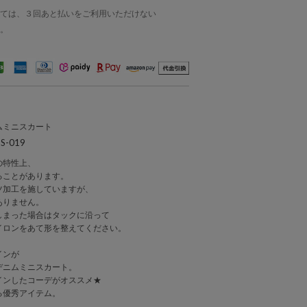
ては、３回あと払いをご利用いただけない
。
ムミニスカート
-019
の特性上、
ることがあります。
ツ加工を施していますが、
ありません。
しまった場合はタックに沿って
イロンをあて形を整えてください。
インが
デニムミニスカート。
インしたコーデがオススメ★
る優秀アイテム。