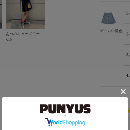
1
デニム中濃色
あべのキューズモール（109ABENO）
2
なお
3
4
レビュー
総合評価：
かわいい！