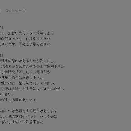
り、ベルトループ
身長：165cm サイズ1
て】
です。お使いのモニター環境により
味が異なったり、仕様やサイズが
ございます。予めご了承ください。
項】
は移染の恐れがあるため別洗いにし、
、洗濯表示を必ずご確認の上ご使用下さい。
まま長時間放置したり、漂白剤や
を使用する事はお避け下さい。
で他の物と一緒に洗わないで下さい。
用や洗濯を繰り返す事により徐々に色落ち
承下さい。
みが生じる事があります。
。
製品につき色落ちする場合があります。
により他の衣料やベルト、バッグ等に
ございますのでご注意下さい。