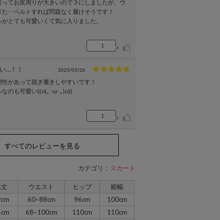
迷ってお尻周りが大きいので３にしましたが、ウ
ぎた･･ベルトすれば問題なく履けそうです！
ルがとても可愛いくて気に入りました。
1
い…！！
2023/03/26
縮性があって脱ぎ履きしやすいです！
も可愛い((o(｡･ω･｡)o))
1
すべてのレビューを見る
カテゴリ：
スカート
総丈
ウエスト
ヒップ
裾幅
2cm
60~88cm
96cm
100cm
4cm
68~100cm
110cm
110cm