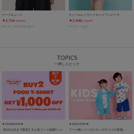
ケーブルニット
チュールレイヤードキャミワンピース
￥2,750
￥5,500
50%OFF
37%OFF
サイズ：1/2/3/4/5 あり
サイズ：1 あり
TOPICS
一押しトピック
▼CAMPAIGN▼
▼KIDS ITEM▼
【8月16日まで限定】大人気フード総柄Tシャ
フード柄シリーズにキッズサイズが登場♪