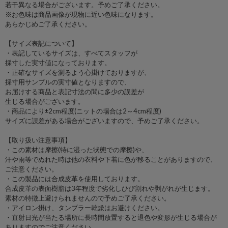
若干異なる場合がございます。予めご了承ください。
※お色味は商品画像が現物に近い色味になります。
あらかじめご了承ください。
【サイズ表記について】
・表記しているサイズは、すべてスタッフが
採寸した実寸値になっております。
・正確なサイズを測るよう心掛けておりますが、
採寸用サンプルの実寸値となりますので、
お届けする商品と表記寸法の間に多少の誤差が
生じる場合がございます。
・商品により±2cm程度(ニットの場合は2～4cm程度)
サイズに誤差がある場合がございますので、予めご了承ください。
【取り扱い注意事項】
・この素材は摩擦(特に湿った状態での摩擦)や、
汗や雨等でぬれた時は他の衣料や下着に色が移ることがありますので、
ご注意ください。
・この製品には合成皮革を使用しております。
合成皮革の表面樹脂は3年程度で劣化しひび割れや剥がれが生じます。
素材の特徴上避けられませんので予めご了承ください。
・アイロン掛け、タンプラー乾燥はお避けください。
・直射日光が当たる場所に長時間放置すると退色や変形が生じる場合が
ありますのでご注意ください。