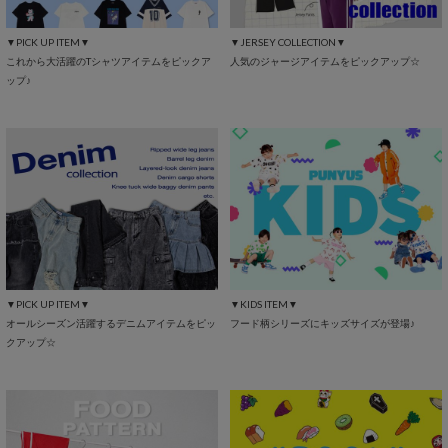
▼PICK UP ITEM▼
▼JERSEY COLLECTION▼
これから大活躍のTシャツアイテムをピックア
人気のジャージアイテムをピックアップ☆
ップ♪
▼PICK UP ITEM▼
▼KIDS ITEM▼
オールシーズン活躍するデニムアイテムをピッ
フード柄シリーズにキッズサイズが登場♪
クアップ☆