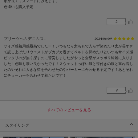
形が良く，スマートにみえます。
色違いも購入予定
2
プリーツヘムデニムス..
2024/06/09
サイズ感着用感最高でしたー！いつもなら太ももで入らず諦めたり丈が長すぎ
て託し上げたりウエストがブカブカ過ぎてベルトを締めたりといつもサイズ感
ピッタリのが無く探すのに苦労しましたがやっと全部がスッポリ綺麗に入りま
した！色味も凄い良かったです！スウェットっぽい服と襟付きの服と重ね着し
たのやそれに大きな襟を合わせたのやパーカーに合わせる予定です！あとそれ
にチョーカーを合わせて着たいです！
9
すべてのレビューを見る
スタイリング