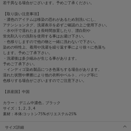
若干異なる場合がございます。予めご了承ください。
【取り扱い注意事項】
・濃色のアイテムは移染の恐れがあるため別洗いにし、
アテンションタグ、洗濯表示を必ずご確認の上ご使用下さい。
・水や汗で濡れたまま長時間放置したり、漂白剤や
蛍光剤入りの洗剤を使用する事はお避け下さい。
・色移りしますので他の物と一緒に洗わないで下さい。
染めの特性上、着用や洗濯を繰り返す事により徐々に色落ち
します。予めご了承下さい。
・洗濯後は多少縮みが生じる事があります。
予めご了承下さい。
・インディゴ染め製品につき色落ちする場合があります。
濡れた状態や摩擦により他の衣料やベルト、バッグ等に
色移りする場合がございますのでご注意下さい。
【原産国】中国
カラー： デニム中濃色 , ブラック
サイズ：1 , 2 , 3 , 4
素材：本体:コットン75%ポリエステル25%
サイズ詳細