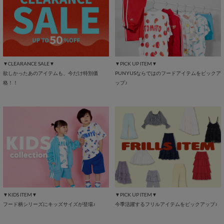
▼CLEARANCE SALE▼
▼PICK UP ITEM▼
欲しかったあのアイテムも、今だけ特別価
PUNYUSならではのフードアイテムをピックア
格！！
ップ♪
▼KIDS ITEM▼
▼PICK UP ITEM▼
フード柄シリーズにキッズサイズが登場♪
今季活躍するフリルアイテムをピックアップ♪