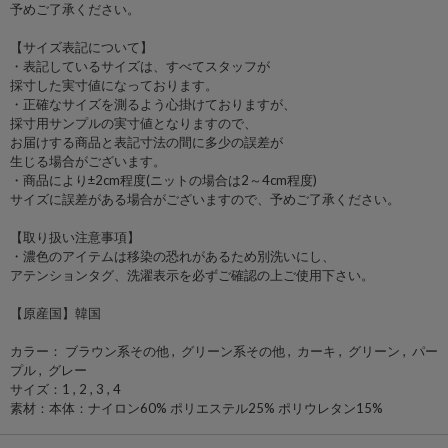
予めご了承ください。
【サイズ表記について】
・表記しているサイズは、すべてスタッフが
採寸した実寸値になっております。
・正確なサイズを測るよう心掛けておりますが、
採寸用サンプルの実寸値となりますので、
お届けする商品と表記寸法の間に多少の誤差が
生じる場合がございます。
・商品により±2cm程度(ニットの場合は2～4cm程度)
サイズに誤差がある場合がございますので、予めご了承ください。
【取り扱い注意事項】
・濃色のアイテムは移染の恐れがあるため別洗いにし、
アテンションタグ、洗濯表示を必ずご確認の上ご使用下さい。
【原産国】韓国
カラー： ブラウン系その他 , グリーン系その他 , カーキ , グリーン , パー
プル , グレー
サイズ：1 , 2 , 3 , 4
素材：本体：ナイロン60% ポリエステル25% ポリウレタン15%