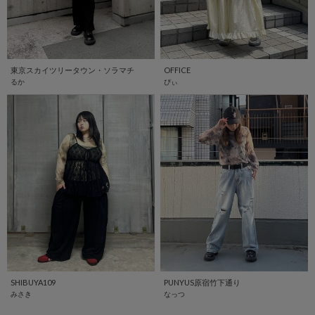
東京スカイツリータウン・ソラマチ
OFFICE
るか
ぴぃ
SHIBUYA109
PUNYUS原宿竹下通り
みさき
なっつ