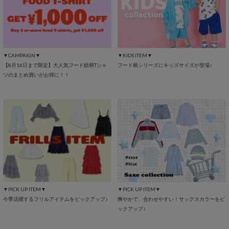
▼CAMPAIGN▼
▼KIDS ITEM▼
【8月16日まで限定】大人気フード総柄Tシャ
フード柄シリーズにキッズサイズが登場♪
ツのまとめ買いがお得に！！
▼PICK UP ITEM▼
▼PICK UP ITEM▼
今季活躍するフリルアイテムをピックアップ♪
爽やかで、合わせやすい！サックスカラーをピ
ックアップ♪