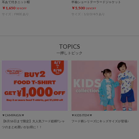
耳あて付きニット帽
半袖ショートテーラードジャケット
￥1,650
￥5,500
50%OFF
28%OFF
サイズ：FREE あり
サイズ：1/2/3/4/5 あり
TOPICS
一押しトピック
▼CAMPAIGN▼
▼KIDS ITEM▼
【8月16日まで限定】大人気フード総柄Tシャ
フード柄シリーズにキッズサイズが登場♪
ツのまとめ買いがお得に！！