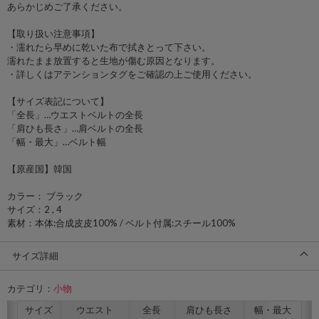
あらかじめご了承ください。
【取り扱い注意事項】
・濡れたら早めに乾いた布で拭きとって下さい。
濡れたまま放置すると生地が傷む原因となります。
・詳しくはアテンションタグをご確認の上ご使用ください。
【サイズ表記について】
「全長」…ウエストベルトの全長
「肩ひも長さ」…肩ベルトの全長
「幅・最大」…ベルト幅
【原産国】韓国
カラー： ブラック
サイズ：2 , 4
素材：本体:合成皮皮100% / ベルト付属:スチール100%
サイズ詳細
カテゴリ：
小物
サイズ
ウエスト
全長
肩ひも長さ
幅・最大