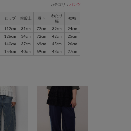
カテゴリ：
パンツ
わたり
ヒップ
前股上
股下
裾幅
幅
112cm
31cm
72cm
39cm
24cm
126cm
34cm
72cm
42cm
25cm
140cm
37cm
69cm
45cm
26cm
154cm
40cm
69cm
48cm
27cm