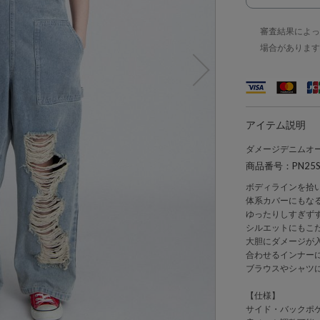
審査結果によっ
場合があります
アイテム説明
ダメージデニムオ
商品番号：PN25SS
ボディラインを拾
体系カバーにもな
ゆったりしすぎず
シルエットにもこ
大胆にダメージが
合わせるインナー
ブラウスやシャツ
【仕様】
サイド・バックポ