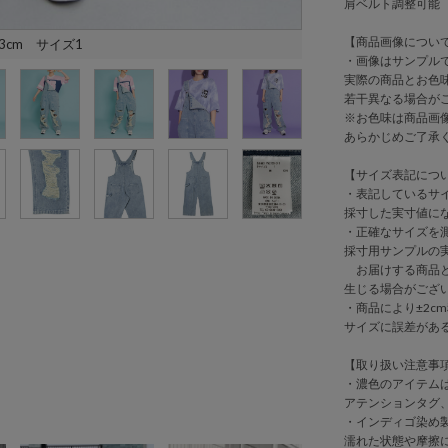
肩ベルト調整可能
【商品画像につい
3cm サイズ1
・画像はサンプル
実際の商品とお色
若干異なる場合が
※お色味は商品画
あらかじめご了承
【サイズ表記につ
・表記しているサ
採寸した実寸値に
・正確なサイズを
採寸用サンプルの
お届けする商品と
生じる場合がござ
・商品により±2cm
サイズに誤差があ
【取り扱い注意事
・濃色のアイテム
アテンションタグ
・インディゴ染め
濡れた状態や摩擦