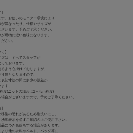
て】
身長：163cm サイズ1
です。お使いのモニター環境により
味が異なったり、仕様やサイズが
ございます。予めご了承ください。
像が現物に近い色味になります。
ください。
いて】
イズは、すべてスタッフが
なっております。
測るよう心掛けておりますが、
実寸値となりますので、
表記寸法の間に多少の誤差が
います。
程度(ニットの場合は2～4cm程度)
る場合がございますので、予めご了承ください。
項】
は移染の恐れがあるため別洗いにし、
、洗濯表示を必ずご確認の上ご使用下さい。
製品につき色落ちする場合があります。
により他の衣料やベルト、バッグ等に