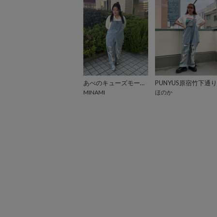
あべのキューズモール（109ABENO）
PUNYUS原宿竹下通り
MINAMI
ほのか