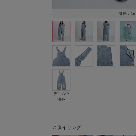
身長：16
デニム中
濃色
スタイリング