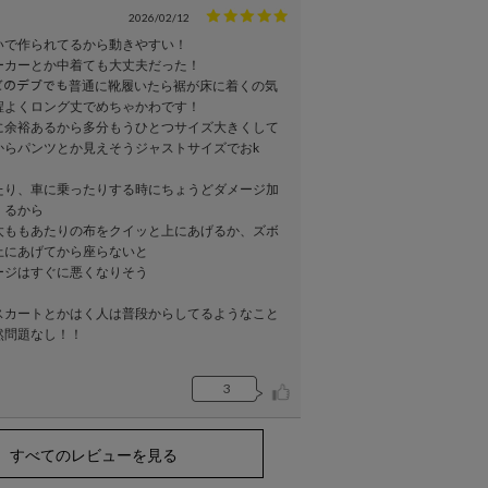
2026/02/12
いで作られてるから動きやすい！
ーカーとか中着ても大丈夫だった！
チビのデブでも普通に靴履いたら裾が床に着くの気
程よくロング丈でめちゃかわです！
に余裕あるから多分もうひとつサイズ大きくして
からパンツとか見えそうジャストサイズでおk
たり、車に乗ったりする時にちょうどダメージ加
くるから
太ももあたりの布をクイッと上にあげるか、ズボ
上にあげてから座らないと
ージはすぐに悪くなりそう
スカートとかはく人は普段からしてるようなこと
然問題なし！！
3
すべてのレビューを見る