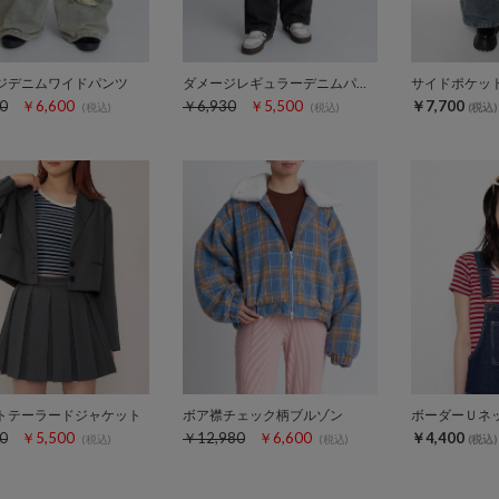
ジデニムワイドパンツ
ダメージレギュラーデニムパンツ
0
￥6,600
￥6,930
￥5,500
￥7,700
(税込)
(税込)
(税込)
トテーラードジャケット
ボア襟チェック柄ブルゾン
ボーダーＵネ
0
￥5,500
￥12,980
￥6,600
￥4,400
(税込)
(税込)
(税込)