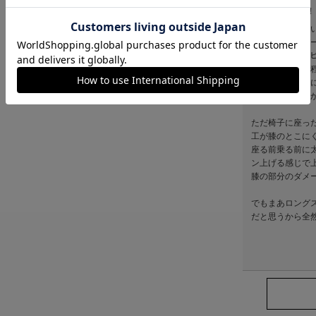
合わせやすい！
ダボッと着るて
結構ゴツめのパ
158㌢98㌔の
にならないし、
サイズ感ほんと
しまうと横の上
ただ椅子に座っ
工が膝のとこに
座る前乗る前に
ン上げる感じで
膝の部分のダメ
でもまあロング
だと思うから全