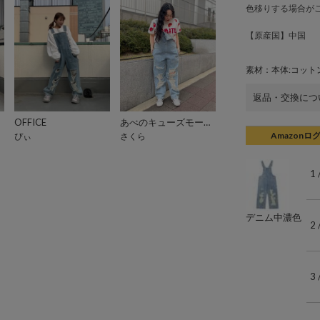
色移りする場合が
【原産国】中国
素材：本体:コットン
返品・交換につ
OFFICE
あべのキューズモール（109ABENO）
Amazonロ
ぴぃ
さくら
1
デニム中濃色
2
3