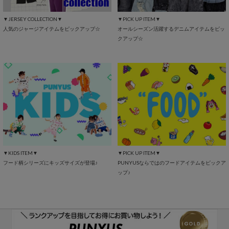
▼JERSEY COLLECTION▼
▼PICK UP ITEM▼
人気のジャージアイテムをピックアップ☆
オールシーズン活躍するデニムアイテムをピッ
クアップ☆
▼KIDS ITEM▼
▼PICK UP ITEM▼
フード柄シリーズにキッズサイズが登場♪
PUNYUSならではのフードアイテムをピックア
ップ♪