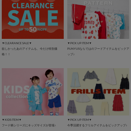
▼CLEARANCE SALE▼
▼PICK UP ITEM▼
欲しかったあのアイテムも、今だけ特別価
PUNYUSならではのフードアイテムをピックア
格！！
ップ♪
▼KIDS ITEM▼
▼PICK UP ITEM▼
フード柄シリーズにキッズサイズが登場♪
今季活躍するフリルアイテムをピックアップ♪