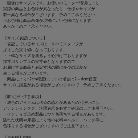
・画像はサンプルです。お使いのモニター環境により
実際の商品とお色味が異なったり、仕様やサイズが
若干異なる場合がございます。予めご了承ください。
※お色味は商品画像が現物に近い色味になります。
あらかじめご了承ください。
【サイズ表記について】
・表記しているサイズは、すべてスタッフが
採寸した実寸値になっております。
・正確なサイズを測るよう心掛けておりますが、
採寸用サンプルの実寸値となりますので、
お届けする商品と表記寸法の間に多少の誤差が
生じる場合がございます。
・商品により±2cm程度(ニットの場合は2～4cm程度)
サイズに誤差がある場合がございますので、予めご了承ください。
【取り扱い注意事項】
・濃色のアイテムは移染の恐れがあるため別洗いにし、
アテンションタグ、洗濯表示を必ずご確認の上ご使用下さい。
・インディゴ染め製品につき色落ちする場合があります。
濡れた状態や摩擦により他の衣料やベルト、バッグ等に
色移りする場合がございますのでご注意下さい。
【原産国】中国