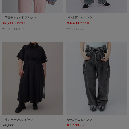
ボア襟チェック柄ブルゾン
バレルデニムパンツ
￥6,600
￥4,400
49%OFF
42%OFF
サイズ：4/5 あり
サイズ：1 あり
半袖ジャージワンピース
カーゴデニムパンツ
￥8,800
￥4,400
42%OFF