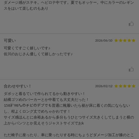
ダメージ感がステキ。ヘビロテ中です。夏でもオッケー。中にカラーのレギン
スをはいて楽しむのもあり
可愛い
2026/06/10
可愛くてすごく嬉しいです♪
佐川のおじさん優しくて嬉しかったです♪
合わせやすい！
2026/02/12
ダボッと着るていで作られてるから動きやすい！
結構ゴツめのパーカーとか中着ても大丈夫だった！
158㌢98㌔のチビのデブでも普通に靴履いたら裾が床に着くの気にならない
し、程よくロング丈でめちゃかわです！
サイズ感ほんとに余裕あるから多分もうひとつサイズ大きくしてしまうと横の
上からパンツとか見えそうジャストサイズでおk
ただ椅子に座ったり、車に乗ったりする時にちょうどダメージ加工が膝のとこ