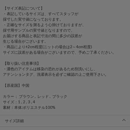
【サイズ表記について】
・表記しているサイズは、すべてスタッフが
採寸した実寸値になっております。
・正確なサイズを測るよう心掛けておりますが、
採寸用サンプルの実寸値となりますので、
お届けする商品と表記寸法の間に多少の誤差が
生じる場合がございます。
・商品により±2cm程度(ニットの場合は2～4cm程度)
サイズに誤差がある場合がございますので、予めご了承ください。
【取り扱い注意事項】
・濃色のアイテムは移染の恐れがあるため別洗いにし、
アテンションタグ、洗濯表示を必ずご確認の上ご使用下さい。
【原産国】中国
カラー： ブラウン , レッド , ブラック
サイズ：1 , 2 , 3 , 4
素材：本体:ポリエステル100%
サイズ詳細