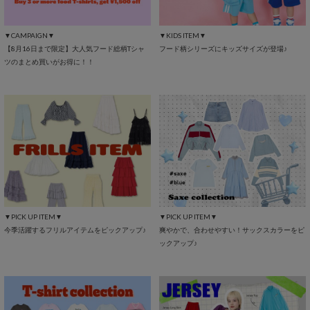
▼CAMPAIGN▼
▼KIDS ITEM▼
【8月16日まで限定】大人気フード総柄Tシャ
フード柄シリーズにキッズサイズが登場♪
ツのまとめ買いがお得に！！
▼PICK UP ITEM▼
▼PICK UP ITEM▼
今季活躍するフリルアイテムをピックアップ♪
爽やかで、合わせやすい！サックスカラーをピ
ックアップ♪