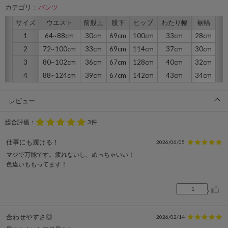
カテゴリ：
パンツ
サイズ
ウエスト
前股上
股下
ヒップ
わたり幅
裾幅
1
64~88cm
30cm
69cm
100cm
33cm
28cm
2
72~100cm
33cm
69cm
114cm
37cm
30cm
3
80~102cm
36cm
67cm
128cm
40cm
32cm
4
88~124cm
39cm
67cm
142cm
43cm
34cm
レビュー
総合評価：
3件
仕事にも履ける！
2026/06/05
マジで万能です。疲れないし、めっちゃいい！
色違いももってます！
1
合わせやすさ◎
2026/02/14