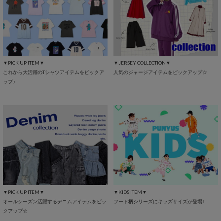
▼PICK UP ITEM▼
▼JERSEY COLLECTION▼
これから大活躍のTシャツアイテムをピックア
人気のジャージアイテムをピックアップ☆
ップ♪
▼PICK UP ITEM▼
▼KIDS ITEM▼
オールシーズン活躍するデニムアイテムをピッ
フード柄シリーズにキッズサイズが登場♪
クアップ☆