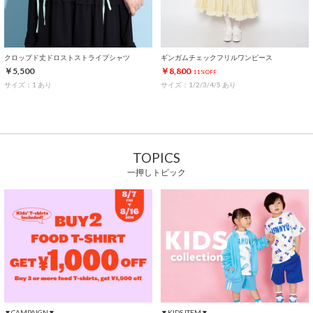
クロップド丈ドロストストライプシャツ
ギンガムチェックフリルワンピース
￥5,500
￥8,800
11%OFF
サイズ：1 あり
サイズ：1/2/3/4/5 あり
TOPICS
一押しトピック
▼CAMPAIGN▼
▼KIDS ITEM▼