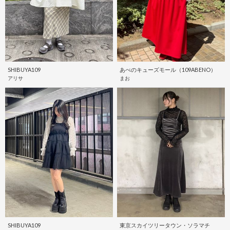
SHIBUYA109
あべのキューズモール（109ABENO）
アリサ
まお
SHIBUYA109
東京スカイツリータウン・ソラマチ