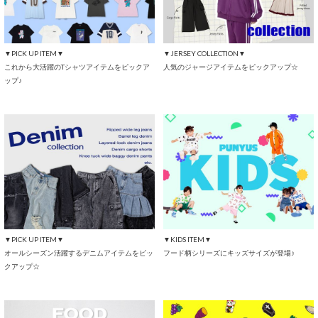
▼PICK UP ITEM▼
▼JERSEY COLLECTION▼
これから大活躍のTシャツアイテムをピックア
人気のジャージアイテムをピックアップ☆
ップ♪
▼PICK UP ITEM▼
▼KIDS ITEM▼
オールシーズン活躍するデニムアイテムをピッ
フード柄シリーズにキッズサイズが登場♪
クアップ☆