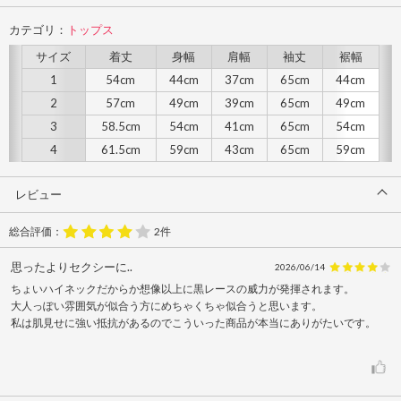
カテゴリ：
トップス
サイズ
着丈
身幅
肩幅
袖丈
裾幅
1
54cm
44cm
37cm
65cm
44cm
2
57cm
49cm
39cm
65cm
49cm
3
58.5cm
54cm
41cm
65cm
54cm
4
61.5cm
59cm
43cm
65cm
59cm
レビュー
総合評価：
2件
思ったよりセクシーに..
2026/06/14
ちょいハイネックだからか想像以上に黒レースの威力が発揮されます。
大人っぽい雰囲気が似合う方にめちゃくちゃ似合うと思います。
私は肌見せに強い抵抗があるのでこういった商品が本当にありがたいです。