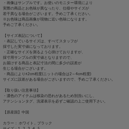
・画像はサンプルです。お使いのモニター環境により
実際の商品とお色味が異なったり、仕様やサイズが
若干異なる場合がございます。予めご了承ください。
※お色味は商品画像が現物に近い色味になります。
予めご了承ください。
【サイズ表記について】
・表記しているサイズは、すべてスタッフが
採寸した実寸値になっております。
・正確なサイズを測るよう心掛けておりますが、
採寸用サンプルの実寸値となりますので、
お届けする商品と表記寸法の間に多少の誤差が
生じる場合がございます。
・商品により±2cm程度(ニットの場合は2～4cm程度)
サイズに誤差がある場合がございますので、予めご了承ください。
【取り扱い注意事項】
・濃色のアイテムは移染の恐れがあるため別洗いにし、
アテンションタグ、洗濯表示を必ずご確認の上ご使用下さい。
【原産国】中国
カラー： ホワイト , ブラック
サイズ：1 , 2 , 3 , 4 , 5