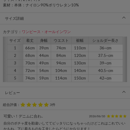
素材：本体：ナイロン90%ポリウレタン10%
サイズ詳細
カテゴリ：
ワンピース・オールインワン
サイズ
着丈
身幅
ウエスト
裾幅
ショルダー長さ
1
66cm
39cm
74cm
110cm
36~cm
2
68cm
44cm
84cm
120cm
37.5~cm
3
70cm
49cm
94cm
130cm
39~cm
4
72cm
54cm
104cm
140cm
40.5~cm
5
74cm
59cm
114cm
150cm
42~cm
レビュー
総合評価：
3件
可愛い！デニムに合わ..
2026/06/10
自分のポチャ度を勘違いしててピッタリになっちゃったけどこれはこれでいい
かもね。下に着るものを工夫したらどうにかなります！