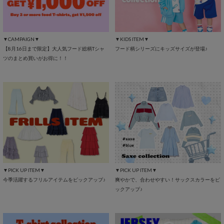
▼CAMPAIGN▼
▼KIDS ITEM▼
【8月16日まで限定】大人気フード総柄Tシャ
フード柄シリーズにキッズサイズが登場♪
ツのまとめ買いがお得に！！
▼PICK UP ITEM▼
▼PICK UP ITEM▼
今季活躍するフリルアイテムをピックアップ♪
爽やかで、合わせやすい！サックスカラーをピ
ックアップ♪