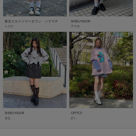
東京スカイツリータウン・ソラマチ
SHIBUYA109
シズク
アリサ
SHIBUYA109
OFFICE
るな
ぴぃ