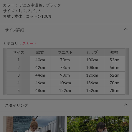
カラー： デニム中濃色 , ブラック
サイズ：1 , 2 , 3 , 4 , 5
素材：本体：コットン100%
サイズ詳細
カテゴリ：
スカート
サイズ
総丈
ウエスト
ヒップ
裾幅
1
40cm
70cm
100cm
52cm
2
42cm
78cm
108cm
56cm
3
44cm
90cm
120cm
62cm
4
46cm
106cm
136cm
70cm
5
48cm
122cm
152cm
78cm
スタイリング