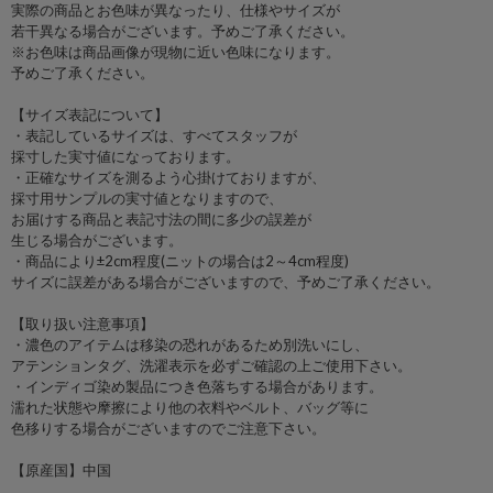
実際の商品とお色味が異なったり、仕様やサイズが
若干異なる場合がございます。予めご了承ください。
※お色味は商品画像が現物に近い色味になります。
予めご了承ください。
【サイズ表記について】
・表記しているサイズは、すべてスタッフが
採寸した実寸値になっております。
・正確なサイズを測るよう心掛けておりますが、
採寸用サンプルの実寸値となりますので、
お届けする商品と表記寸法の間に多少の誤差が
生じる場合がございます。
・商品により±2cm程度(ニットの場合は2～4cm程度)
サイズに誤差がある場合がございますので、予めご了承ください。
【取り扱い注意事項】
・濃色のアイテムは移染の恐れがあるため別洗いにし、
アテンションタグ、洗濯表示を必ずご確認の上ご使用下さい。
・インディゴ染め製品につき色落ちする場合があります。
濡れた状態や摩擦により他の衣料やベルト、バッグ等に
色移りする場合がございますのでご注意下さい。
【原産国】中国