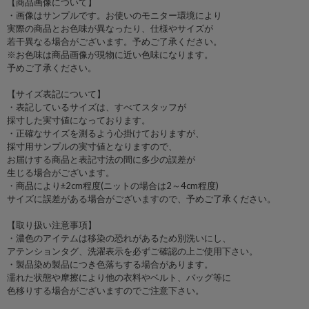
【商品画像について】
・画像はサンプルです。お使いのモニター環境により
実際の商品とお色味が異なったり、仕様やサイズが
若干異なる場合がございます。予めご了承ください。
※お色味は商品画像が現物に近い色味になります。
予めご了承ください。
【サイズ表記について】
・表記しているサイズは、すべてスタッフが
採寸した実寸値になっております。
・正確なサイズを測るよう心掛けておりますが、
採寸用サンプルの実寸値となりますので、
お届けする商品と表記寸法の間に多少の誤差が
生じる場合がございます。
・商品により±2cm程度(ニットの場合は2～4cm程度)
サイズに誤差がある場合がございますので、予めご了承ください。
【取り扱い注意事項】
・濃色のアイテムは移染の恐れがあるため別洗いにし、
アテンションタグ、洗濯表示を必ずご確認の上ご使用下さい。
・製品染め製品につき色落ちする場合があります。
濡れた状態や摩擦により他の衣料やベルト、バッグ等に
色移りする場合がございますのでご注意下さい。