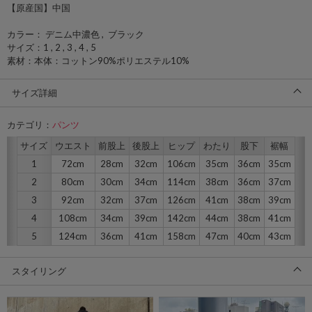
【原産国】中国
カラー： デニム中濃色 , ブラック
サイズ：1 , 2 , 3 , 4 , 5
素材：本体：コットン90%ポリエステル10%
サイズ詳細
カテゴリ：
パンツ
サイズ
ウエスト
前股上
後股上
ヒップ
わたり
股下
裾幅
1
72cm
28cm
32cm
106cm
35cm
36cm
35cm
2
80cm
30cm
34cm
114cm
38cm
36cm
37cm
3
92cm
32cm
37cm
126cm
41cm
38cm
39cm
4
108cm
34cm
39cm
142cm
44cm
38cm
41cm
5
124cm
36cm
41cm
158cm
47cm
40cm
43cm
スタイリング