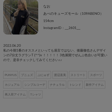
なお
あべのキューズモール（109ABENO）
154cm
InstagramID：___2601___
2022.06.20
私の今期1番のオススメといっても過言ではない、後藤徹也さんデザイ
ンの7分丈ラグランT (^^)v ！！！！！ 3色展開でぜんぶ色合いが可愛い
ので、是非チェックしてみてください♪♪
PUNYUS
プニュズ
ぷにゅず
渡辺直美
ストリート
スポーツ
カジュアル
シンプルコーデ
ナチュラル
トレンド
新作アイテム
再入荷アイテム
Tシャツ