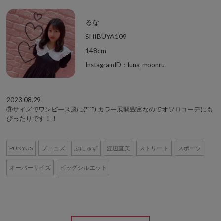
るな
SHIBUYA109
148cm
InstagramID：luna_moonru
2023.08.29
③サイズでワンピース風に(*´`*) カラー展開豊富なのでオソロコーデにも
ぴったりです！！
PUNYUS
プニュズ
ぷにゅず
渡辺直美
ストリート
スポーツ
オーバーサイズ
ビッグシルエット