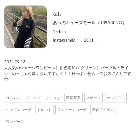
なお
あべのキューズモール（109ABENO）
154cm
InstagramID：___2601___
2024.09.13
大人気のジャージワンピースに新色追加♪♪ グリーンにパープルのライ
ン、めっちゃ可愛くないですか？？？秋っぽい色合いでお気に入りです
◎
PUNYUS
プニュズ
ぷにゅず
渡辺直美
スポーツ
カジュアル
シンプルコーデ
トレンド
ワントーンコーデ
新作アイテム
ワンピース