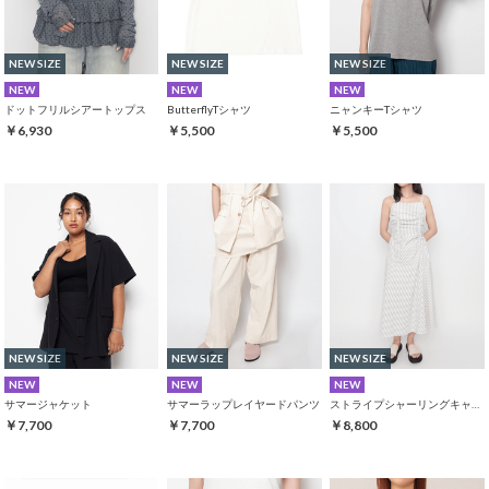
NEW SIZE
NEW SIZE
NEW SIZE
NEW
NEW
NEW
ドットフリルシアートップス
ButterflyTシャツ
ニャンキーTシャツ
￥6,930
￥5,500
￥5,500
NEW SIZE
NEW SIZE
NEW SIZE
NEW
NEW
NEW
サマージャケット
サマーラップレイヤードパンツ
ストライプシャーリングキャミワンピース
￥7,700
￥7,700
￥8,800