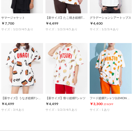
サマージャケット
【新サイズ】たこ焼き総柄Tシャツ
グラデーションシアートップス
￥7,700
￥4,499
￥4,400
サイズ：1/2/3/4/5 あり
サイズ：1/2/3/4/5 あり
サイズ：1/2/3/4 あり
【新サイズ】うなぎ総柄Tシャツ
【新サイズ】祭り総柄Tシャツ
フード総柄Tシャツ(LEMON NINJIN EDAMAME)
￥4,499
￥4,499
￥3,300
25%OFF
サイズ：3/4 あり
サイズ：1/2/3/4/5 あり
サイズ：1 あり