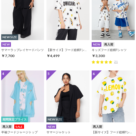
NEW SIZE
NEW
NEW
再入荷
サマーラップレイヤードパンツ
【新サイズ】フード総柄Tシャツ
キッズフード総柄Tシャツ
￥7,700
￥4,499
￥3,300
21
4
5
6
期間限定プライス
NEW SIZE
再入荷
SALE
NEW
再入荷
半袖フードジャージトップ
サマージャケット
【新サイズ】フード総柄Tシャツ