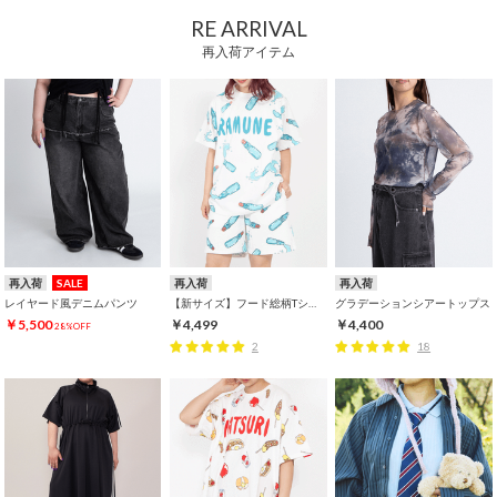
RE ARRIVAL
再入荷アイテム
再入荷
SALE
再入荷
再入荷
レイヤード風デニムパンツ
【新サイズ】フード総柄Tシャツ
グラデーションシアートップス
￥5,500
￥4,499
￥4,400
28%OFF
2
18