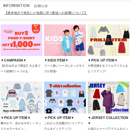
INFORMATION
お知らせ
【熊本地方で発生した地震に伴う配送への影響について】
▼CAMPAIGN▼
▼KIDS ITEM▼
▼PICK UP ITEM▼
【8月16日まで限定】大人気フ
フード柄シリーズにキッズサイ
今季活躍するフリルアイテムを
ード総柄Tシャツのま…
ズが登場♪
ピックアップ♪
▼PICK UP ITEM▼
▼PICK UP ITEM▼
▼JERSEY COLLECTION
▼
爽やかで、合わせやすい！サッ
これから大活躍のTシャツアイ
クスカラーをピッ…
テムをピックアップ♪
人気のジャージアイテムをピッ