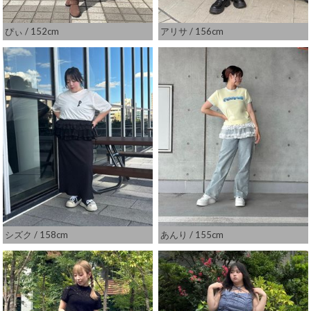
ぴぃ
/ 152cm
アリサ
/ 156cm
シズク
/ 158cm
あんり
/ 155cm