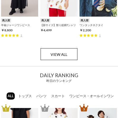
再入荷
再入荷
再入荷
半袖ジャージワンピース
【新サイズ】祭り総柄Tシャツ
ワンタッチネクタイ
￥8,800
￥4,499
￥2,200
1
1
VIEW ALL
DAILY RANKING
昨日のランキング
ALL
トップス
パンツ
スカート
ワンピース・オールインワン
1
2
3