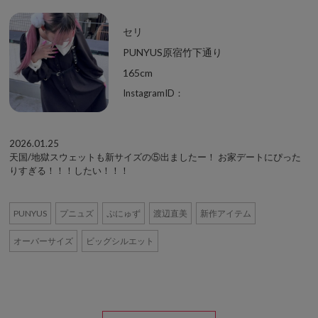
セリ
PUNYUS原宿竹下通り
165cm
InstagramID：
2026.01.25
天国/地獄スウェットも新サイズの⑤出ましたー！ お家デートにぴった
りすぎる！！！したい！！！
PUNYUS
プニュズ
ぷにゅず
渡辺直美
新作アイテム
オーバーサイズ
ビッグシルエット