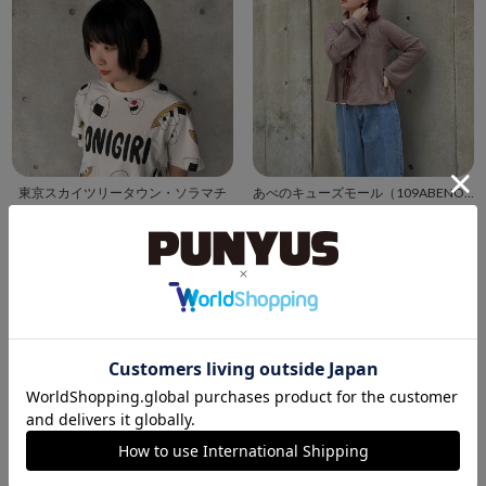
東京スカイツリータウン・ソラマチ
あべのキューズモール（109ABENO）
もも
あやの
162cm
160cm