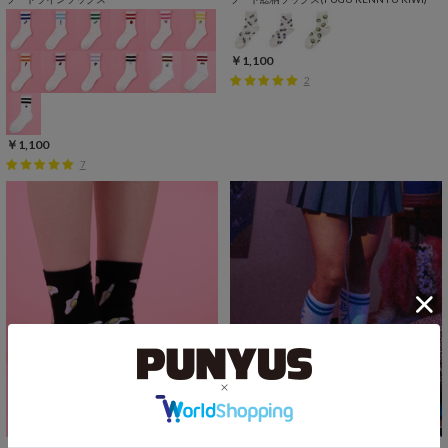
￥1,100
2
￥1,100
7