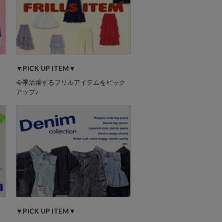
▼PICK UP ITEM▼
登
今季活躍するフリルアイテムをピック
アップ♪
▼PICK UP ITEM▼