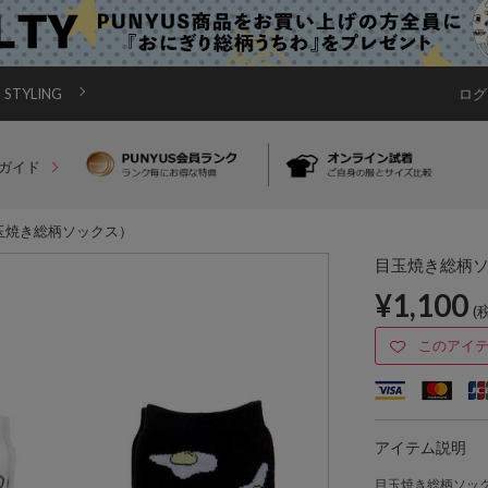
STYLING
ログ
ガイド
玉焼き総柄ソックス）
目玉焼き総柄
¥1,100
(
このアイ
アイテム説明
目玉焼き総柄ソッ