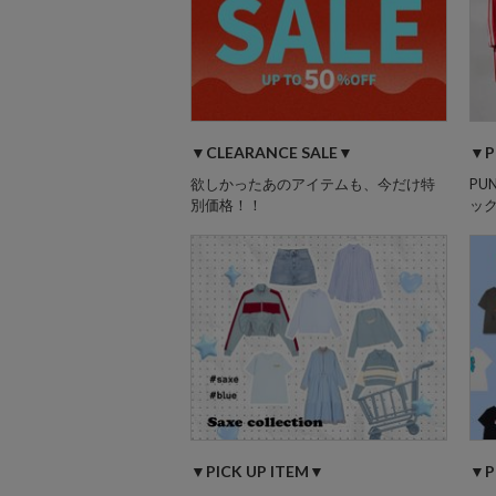
▼CLEARANCE SALE▼
▼P
欲しかったあのアイテムも、今だけ特
PU
別価格！！
ック
▼PICK UP ITEM▼
▼P