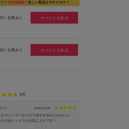
グインで
会員登録
！欲しい商品を今すぐGET！
REE / 在庫あり
カートに入れる
REE / 在庫あり
カートに入れる
1件
いい
2026/02/08
とかスニーカーからチラ見せするのにかわいい
るけど白ソックスがお気に入りです！