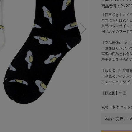
商品番号：PN20SS
【目玉焼き】のイ
全面にちりばめた
足元のワンポイン
同じ絵柄のフード
【商品画像につい
・画像はサンプル
実際の商品とお色
若干異なる場合が
【取り扱い注意事
・濃色のアイテム
アテンションタグ
【原産国】中国
素材：本体:コットン
返品・交換につ