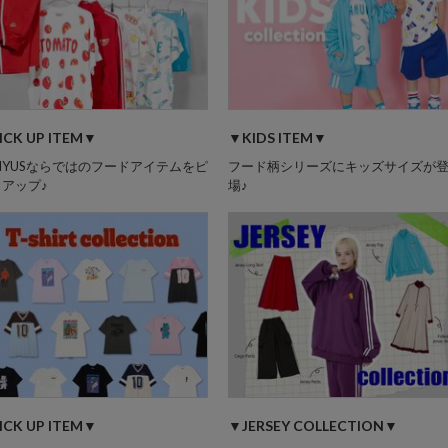
ICK UP ITEM▼
▼KIDS ITEM▼
NYUSならではのフードアイテムをピ
フード柄シリーズにキッズサイズが
アップ♪
場♪
ICK UP ITEM▼
▼JERSEY COLLECTION▼