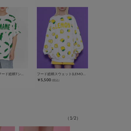
【新サイズ】フード総柄Tシャツ
フード総柄スウェット(LEMON NINJIN EDAMAME)
￥5,500
(税込)
（
1
⁄
2
）