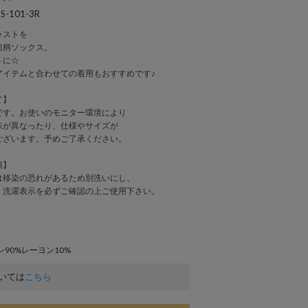
-101-3R
ラストを
総柄ソックス。
トに☆
アイテムと合わせての着用もおすすめです♪
て】
です。お使いのモニター環境により
味が異なったり、仕様やサイズが
ございます。予めご了承ください。
項】
は移染の恐れがあるため別洗いにし、
、洗濯表示を必ずご確認の上ご使用下さい。
90%レーヨン10%
いては
こちら