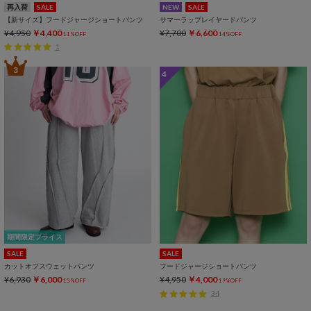
再入荷
SALE
NEW
SALE
【新サイズ】フードジャージショートパンツ
サマーラップレイヤードパンツ
¥4,950
￥4,400
¥7,700
￥6,600
11%OFF
14%OFF
1
3
4
期間限定プライス
SALE
SALE
カットオフスウェットパンツ
フードジャージショートパンツ
¥6,930
￥6,000
¥4,950
￥4,000
13%OFF
19%OFF
34