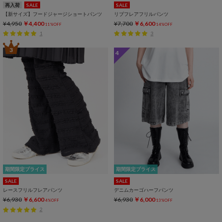
再入荷
SALE
SALE
【新サイズ】フードジャージショートパンツ
リブフレアフリルパンツ
¥4,950
￥4,400
¥7,700
￥6,600
11%OFF
14%OFF
1
3
3
4
期間限定プライス
期間限定プライス
SALE
SALE
レースフリルフレアパンツ
デニムカーゴハーフパンツ
¥6,930
￥6,600
¥6,930
￥6,000
4%OFF
13%OFF
2