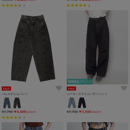
9
3
期間限定プライス
SALE
SALE
バレルデニムパンツ
ニータックデニムバギーパンツ
¥7,700
￥4,400
¥7,700
￥5,500
42%OFF
28%OFF
4