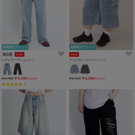
期間限定プライス
期間限定プライス
再入荷
SALE
SALE
レギュラーデニムパンツ
デニムカーゴハーフパンツ
¥6,930
￥5,500
¥6,930
￥6,000
20%OFF
13%OFF
3