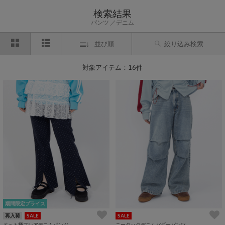
検索結果
パンツ
デニム
並び順
絞り込み検索
対象アイテム：16件
期間限定プライス
再入荷
SALE
SALE
ドット柄フレアデニムパンツ
ニータックデニムバギーパンツ