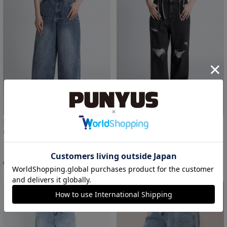
期間限定プライス
再入荷
SALE
SALE
レイヤード風デニムパンツ
ダメージレギュラーデニムパンツ
¥7,700
￥5,500
¥6,930
￥5,500
28%OFF
20%OFF