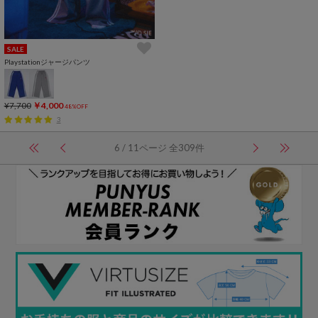
SALE
Playstationジャージパンツ
¥7,700
￥4,000
48%OFF
3
6 / 11ページ 全309件