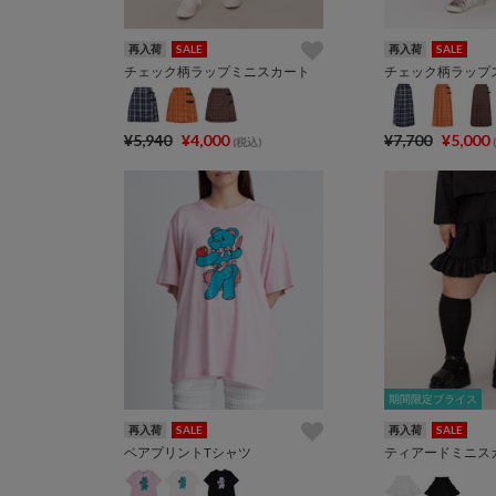
再入荷
SALE
再入荷
SALE
チェック柄ラップミニスカート
チェック柄ラップ
¥5,940
¥4,000
¥7,700
¥5,000
(税込)
期間限定プライス
期間限定プライス
再入荷
SALE
再入荷
SALE
ベアプリントTシャツ
ティアードミニス