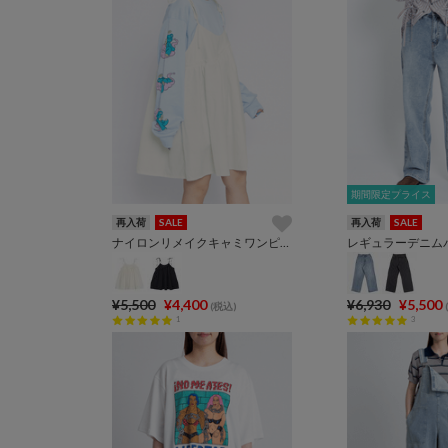
期間限定プライス
期間限定プライス
再入荷
SALE
再入荷
SALE
ナイロンリメイクキャミワンピース
レギュラーデニム
¥5,500
¥4,400
¥6,930
¥5,500
(税込)
1
3