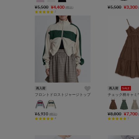
¥5,500
¥4,400
¥5,500
¥3,300
(税込)
2
再入荷
再入荷
SALE
フロントドロストジャージトップ
チェック柄キャミ
¥8,800
¥7,700
¥6,930
(税込)
4
1