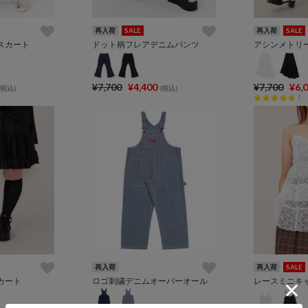
再入荷
SALE
再入荷
SALE
スカート
ドット柄フレアデニムパンツ
¥7,700
¥4,400
¥7,700
¥6,
(税込)
(税込)
1
再入荷
再入荷
SALE
カート
ロゴ刺繍デニムオーバーオール
レースミニキ