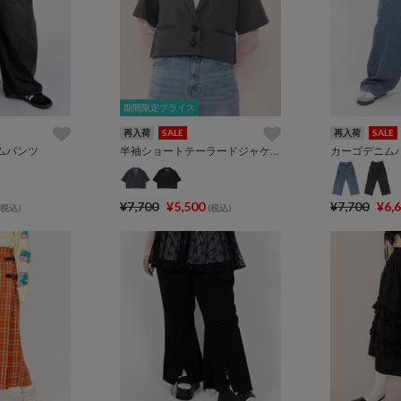
期間限定プライス
期間限定プライス
再入荷
SALE
再入荷
SALE
ムパンツ
半袖ショートテーラードジャケット
カーゴデニム
¥7,700
¥5,500
¥7,700
¥6,
(税込)
(税込)