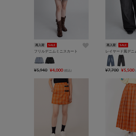
再入荷
SALE
再入荷
SALE
フリルデニムミニスカート
レイヤード風デニ
¥5,940
¥4,000
¥7,700
¥5,500
(税込)