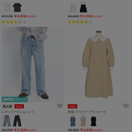
¥5,500
￥4,400
¥6,600
￥5,500
20%OFF
16%OFF
3
3
期間限定プライス
再入荷
SALE
SALE
レギュラーデニムパンツ
長袖パフスリーブワンピース
¥6,930
￥5,500
¥8,800
￥4,400
20%OFF
50%OFF