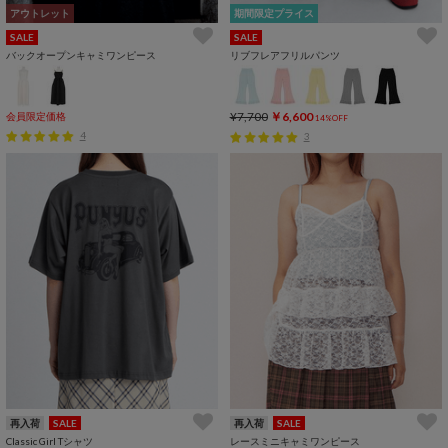
アウトレット
期間限定プライス
SALE
SALE
バックオープンキャミワンピース
リブフレアフリルパンツ
¥7,700
￥6,600
会員限定価格
14%OFF
4
3
再入荷
SALE
再入荷
SALE
Classic Girl Tシャツ
レースミニキャミワンピース