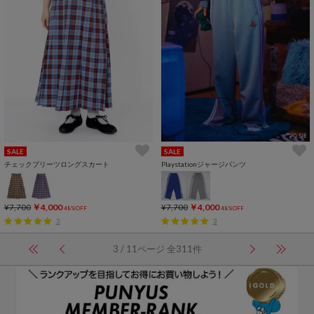
SALE
SALE
チェックプリーツロングスカート
Playstationジャージパンツ
¥7,700
￥4,000
¥7,700
￥4,000
48%OFF
48%OFF
3
3
3 / 11ページ 全311件