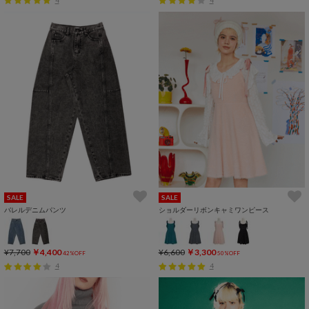
SALE
SALE
バレルデニムパンツ
ショルダーリボンキャミワンピース
¥7,700
￥4,400
¥6,600
￥3,300
42%OFF
50%OFF
4
4