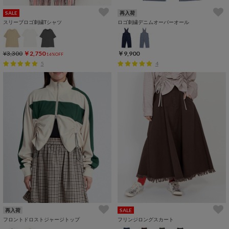
SALE
再入荷
スリーブロゴ刺繍Tシャツ
ロゴ刺繍デニムオーバーオール
¥3,300
￥2,750
￥9,900
16%OFF
5
4
再入荷
SALE
フロントドロストジャージトップ
フリンジロングスカート