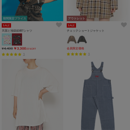
期間限定プライス
アウトレット
SALE
SALE
天国と地獄総柄Tシャツ
チェックショートジャケット
¥4,400
￥3,300
会員限定価格
25%OFF
5
5