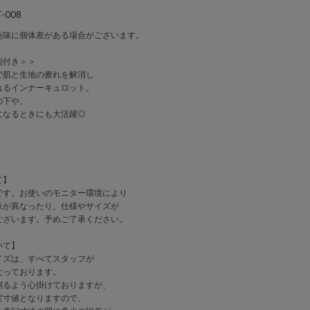
-008
色味に個体差がある場合がございます。
能付き＞＞
で肌と生地の擦れを解消し
れるインナーキュロット。
の下や、
になるときにも大活躍◎
て】
です。お使いのモニター環境により
味が異なったり、仕様やサイズが
ございます。予めご了承ください。
いて】
イズは、すべてスタッフが
なっております。
測るよう心掛けておりますが、
実寸値となりますので、