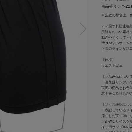
商品番号：PN22T
※生産の都合上、
＜＜股ずれ防止機
肌触りのいい素材
動きやすくしてく
透けやすいボトム
下着のラインが気
【仕様】
ウエストゴム
【商品画像につい
・画像はサンプル
実際の商品とお色
若干異なる場合が
【サイズ表記につ
・表記しているサ
採寸した実寸値に
・正確なサイズを
採寸用サンプルの