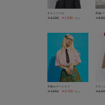
キャミソール
長袖パ
￥2,530
￥1,100
￥8,80
(税込)
半袖カラーシャツ
ステッ
￥4,950
￥2,750
￥6,93
(税込)