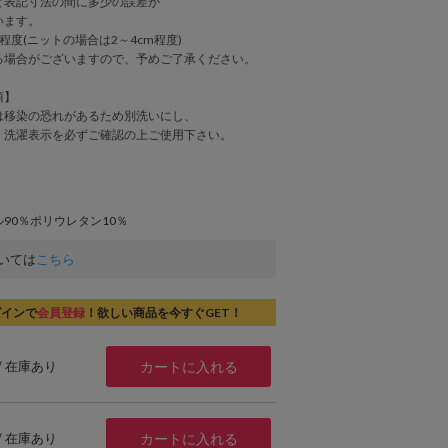
表記寸法の間に多少の誤差が
います。
程度(ニットの場合は2～4cm程度)
る場合がございますので、予めご了承ください。
項】
は移染の恐れがあるため別洗いにし、
、洗濯表示を必ずご確認の上ご使用下さい。
90％ポリウレタン10％
いては
こちら
グインで
会員登録
！欲しい商品を今すぐGET！
 / 在庫あり
カートに入れる
 / 在庫あり
カートに入れる