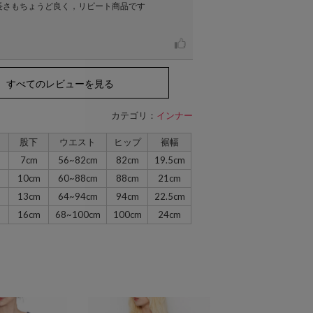
長さもちょうど良く，リピート商品です
すべてのレビューを見る
カテゴリ：
インナー
股下
ウエスト
ヒップ
裾幅
m
7cm
56~82cm
82cm
19.5cm
m
10cm
60~88cm
88cm
21cm
m
13cm
64~94cm
94cm
22.5cm
m
16cm
68~100cm
100cm
24cm