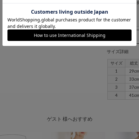
ゆとりがあり，
サイズ詳細
サイズ
総丈
1
29c
2
33c
3
37c
4
41c
ゲスト 様へおすすめ