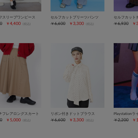
フスリーブワンピース
セルフカットプリーツパンツ
0
￥4,400
￥6,600
￥3,300
￥6,930
￥3
(税込)
(税込)
チフレアロングスカート
リボン付きドットブラウス
Playstati
0
￥5,000
￥6,600
￥3,300
￥2,200
￥1
(税込)
(税込)