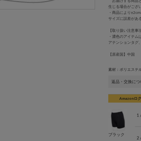
お届けする商品と
生じる場合がござ
・商品により±2cm
サイズに誤差があ
【取り扱い注意事
・濃色のアイテム
アテンションタグ
【原産国】中国
素材：ポリエステル
返品・交換につ
Amazonロ
1
ブラック
2