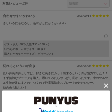
対象レビュー:
2件
合わせやすいかわいさ
2026/02/14
さしいろにもなるし、色味がとにかくかわいい
ゲスト
さん (30代/女性/155～160cm)
いつものボトムスサイズ
：XL以上
購入したカラーとサイズ
： グリーン／4
切れるというのが良き
2025/05/30
低い身長の身としては、好きな長さにカット出来るというのが魅力でした！！
まず無難なブラックを購入。履いてみたらやっぱり長かったです。中のツルツ
ル生地が足にまとわりつくので静電気防止スプレーをかけたいなー。
他の色も欲しい！
4
ゲスト
さん (40代/女性/145～150cm)