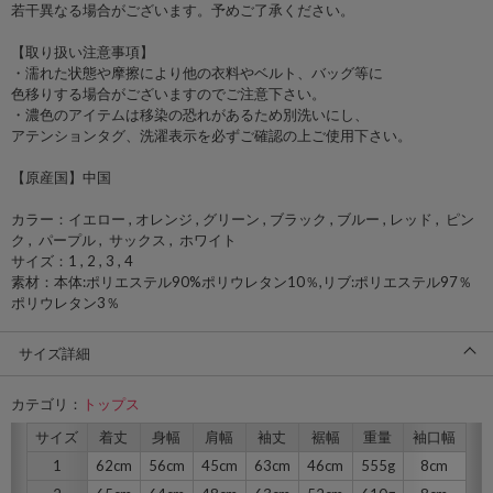
若干異なる場合がございます。予めご了承ください。
【取り扱い注意事項】
・濡れた状態や摩擦により他の衣料やベルト、バッグ等に
色移りする場合がございますのでご注意下さい。
・濃色のアイテムは移染の恐れがあるため別洗いにし、
アテンションタグ、洗濯表示を必ずご確認の上ご使用下さい。
【原産国】中国
カラー：イエロー , オレンジ , グリーン , ブラック , ブルー , レッド , ピン
ク , パープル , サックス , ホワイト
サイズ：1 , 2 , 3 , 4
素材：本体:ポリエステル90%ポリウレタン10％,リブ:ポリエステル97％
ポリウレタン3％
サイズ詳細
カテゴリ：
トップス
サイズ
着丈
身幅
肩幅
袖丈
裾幅
重量
袖口幅
1
62cm
56cm
45cm
63cm
46cm
555g
8cm