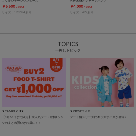
フリルジャージワンピース
Playstationジャージパンツ
￥6,600
￥4,000
33%OFF
48%OFF
サイズ：1/2/3/4 あり
サイズ：4/5 あり
TOPICS
一押しトピック
▼CAMPAIGN▼
▼KIDS ITEM▼
【8月16日まで限定】大人気フード総柄Tシャ
フード柄シリーズにキッズサイズが登場♪
ツのまとめ買いがお得に！！