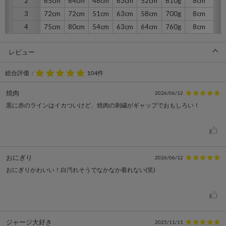
2
65cm
64cm
48cm
63cm
52cm
610g
8cm
3
72cm
72cm
51cm
63cm
58cm
700g
8cm
4
75cm
80cm
54cm
63cm
64cm
760g
8cm
レビュー
総合評価：
104件
焼肉
2026/06/12
黒に赤のラインはイカついけど、焼肉の刺繍がギャップでおもしろい！
おにぎり
2026/06/12
おにぎりかわいい！白汚れそうでなかなか着れない(笑)
ジャージ大好き
2025/11/11