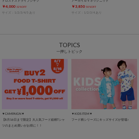
ドロストストライプシャツ
アーガイルＶネックニット
￥4,000
￥3,850
32%OFF
50%OFF
サイズ：1/2/3/4/5 あり
サイズ：1/2/3/4 あり
TOPICS
一押しトピック
▼CAMPAIGN▼
▼KIDS ITEM▼
【8月16日まで限定】大人気フード総柄Tシャ
フード柄シリーズにキッズサイズが登場♪
ツのまとめ買いがお得に！！