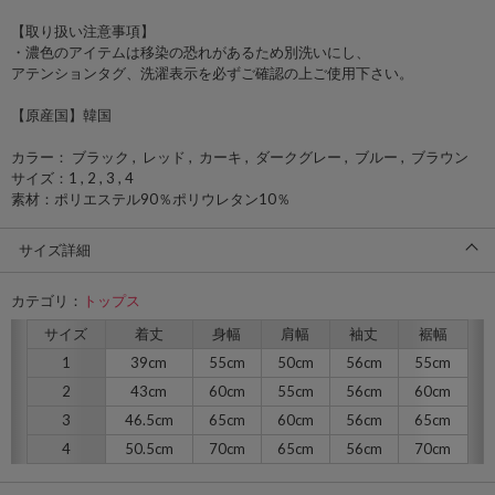
【取り扱い注意事項】
・濃色のアイテムは移染の恐れがあるため別洗いにし、
アテンションタグ、洗濯表示を必ずご確認の上ご使用下さい。
【原産国】韓国
カラー： ブラック , レッド , カーキ , ダークグレー , ブルー , ブラウン
サイズ：1 , 2 , 3 , 4
素材：ポリエステル90％ポリウレタン10％
サイズ詳細
カテゴリ：
トップス
サイズ
着丈
身幅
肩幅
袖丈
裾幅
1
39cm
55cm
50cm
56cm
55cm
2
43cm
60cm
55cm
56cm
60cm
3
46.5cm
65cm
60cm
56cm
65cm
4
50.5cm
70cm
65cm
56cm
70cm