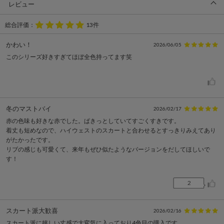
レビュー
総合評価：
13件
かわい！
2026/06/05
このシリーズ好きすぎてほぼ全色持ってます笑
冬のマストバイ
2026/02/17
赤の色味も好きな赤でした。ぱきっとしていてすごくすきです。
着丈も短めなので、ハイウェストのスカートと合わせるとすっきりみえてあり
がたかったです。
リブの感じも可愛くて、来年もぜひ似たようなバージョンをだしてほしいで
す！
2
スカート派大歓喜
2026/02/16
スカート派に嬉しい丈感で大変気に入っており4色目の購入です。