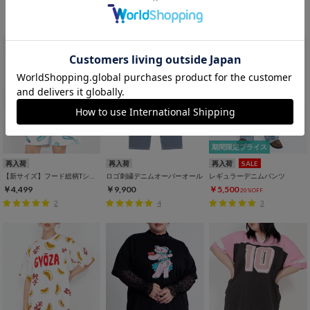
RE ARRIVAL
再入荷アイテム
期間限定プライス
再入荷
再入荷
再入荷
SALE
【新サイズ】フード総柄Tシャツ
ロゴ刺繍デニムオーバーオール
レギュラーデニムパンツ
￥4,499
￥9,900
￥5,500
20%OFF
2
4
3