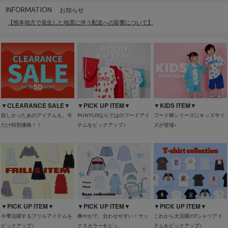
INFORMATION
お知らせ
【熊本地方で発生した地震に伴う配送への影響について】
▼CLEARANCE SALE▼
▼PICK UP ITEM▼
▼KIDS ITEM▼
欲しかったあのアイテムも、今
PUNYUSならではのフードアイ
フード柄シリーズにキッズサイ
だけ特別価格！！
テムをピックアップ♪
ズが登場♪
▼PICK UP ITEM▼
▼PICK UP ITEM▼
▼PICK UP ITEM▼
今季活躍するフリルアイテムを
爽やかで、合わせやすい！サッ
これから大活躍のTシャツアイ
ピックアップ♪
クスカラーをピッ…
テムをピックアップ♪