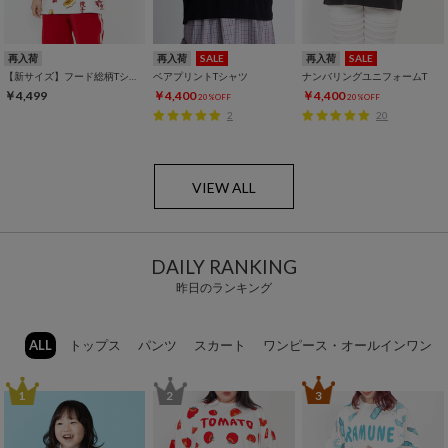
再入荷
再入荷
SALE
再入荷
SALE
【新サイズ】フード総柄Tシャツ
ベアプリントTシャツ
ナンバリングユニフォームT
￥4,499
￥4,400
￥4,400
20%OFF
20%OFF
2
20
VIEW ALL
DAILY RANKING
昨日のランキング
ALL
トップス
パンツ
スカート
ワンピース・オールインワン
1
2
3