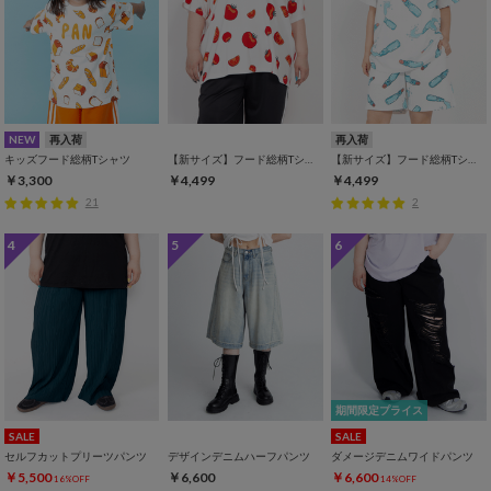
NEW
再入荷
再入荷
キッズフード総柄Tシャツ
【新サイズ】フード総柄Tシャツ
【新サイズ】フード総柄Tシャツ
￥3,300
￥4,499
￥4,499
21
2
4
5
6
期間限定プライス
SALE
SALE
セルフカットプリーツパンツ
デザインデニムハーフパンツ
ダメージデニムワイドパンツ
￥5,500
￥6,600
￥6,600
16%OFF
14%OFF