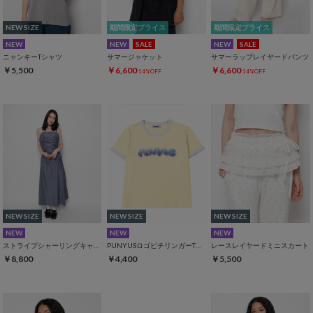
NEW SIZE
期間限定プライス
期間限定プライス
NEW
NEW
SALE
NEW
SALE
ニャンキーTシャツ
サマージャケット
サマーラップレイヤードパンツ
￥5,500
￥6,600
￥6,600
14%OFF
14%OFF
NEW SIZE
NEW SIZE
NEW SIZE
NEW
NEW
NEW
ストライプシャーリングキャミワンピース
PUNYUSロゴピチリンガーTシャツ
レースレイヤードミニスカート
￥8,800
￥4,400
￥5,500