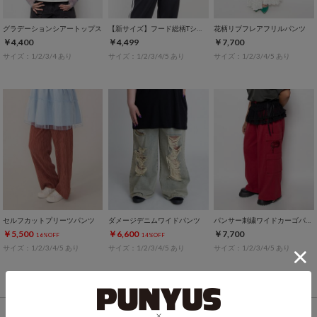
グラデーションシアートップス
【新サイズ】フード総柄Tシャツ
花柄リブフレアフリルパンツ
￥4,400
￥4,499
￥7,700
サイズ：1/2/3/4 あり
サイズ：1/2/3/4/5 あり
サイズ：1/2/3/4/5 あり
セルフカットプリーツパンツ
ダメージデニムワイドパンツ
パンサー刺繍ワイドカーゴパンツ
￥5,500
￥6,600
￥7,700
16%OFF
14%OFF
サイズ：1/2/3/4/5 あり
サイズ：1/2/3/4/5 あり
サイズ：1/2/3/4/5 あり