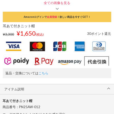
全ての画像を見る
Amazonログインで
会員登録
！欲しい商品を今すぐGET！
耳あて付きニット帽
¥1,650
30ポイント還元
¥3,300
(税込)
返品・交換については
こちら
アイテム説明
耳あて付きニット帽
商品番号：PN25AW-012