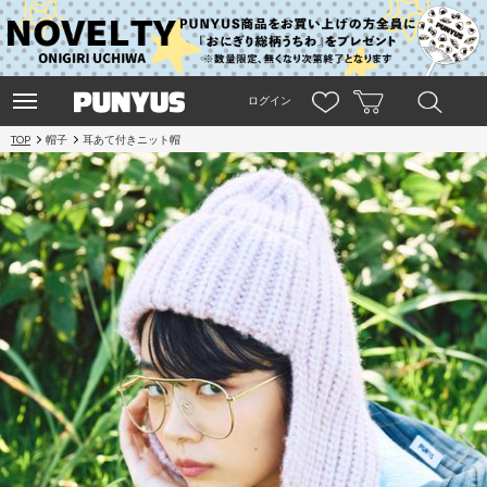
ログイン
TOP
帽子
耳あて付きニット帽