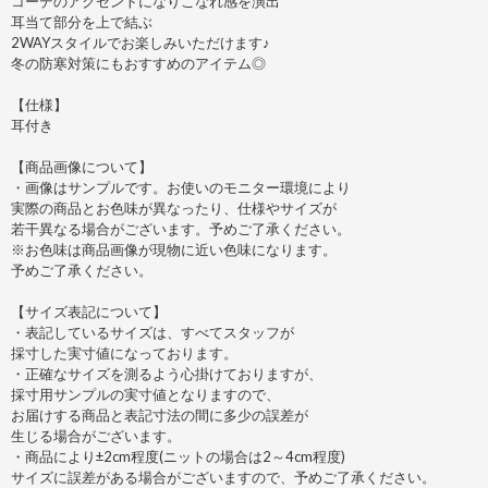
コーデのアクセントになりこなれ感を演出
耳当て部分を上で結ぶ
2WAYスタイルでお楽しみいただけます♪
冬の防寒対策にもおすすめのアイテム◎
【仕様】
耳付き
【商品画像について】
・画像はサンプルです。お使いのモニター環境により
実際の商品とお色味が異なったり、仕様やサイズが
若干異なる場合がございます。予めご了承ください。
※お色味は商品画像が現物に近い色味になります。
予めご了承ください。
【サイズ表記について】
・表記しているサイズは、すべてスタッフが
採寸した実寸値になっております。
・正確なサイズを測るよう心掛けておりますが、
採寸用サンプルの実寸値となりますので、
お届けする商品と表記寸法の間に多少の誤差が
生じる場合がございます。
・商品により±2cm程度(ニットの場合は2～4cm程度)
サイズに誤差がある場合がございますので、予めご了承ください。