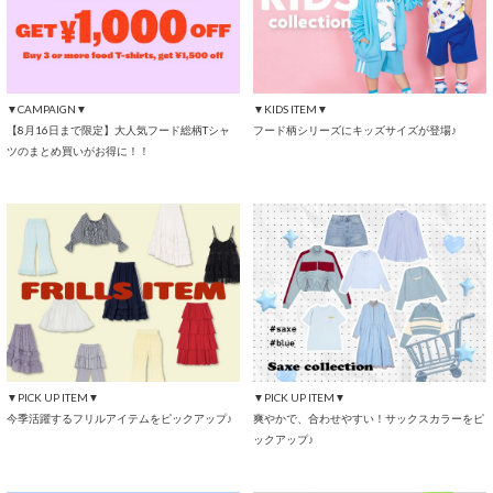
▼CAMPAIGN▼
▼KIDS ITEM▼
【8月16日まで限定】大人気フード総柄Tシャ
フード柄シリーズにキッズサイズが登場♪
ツのまとめ買いがお得に！！
▼PICK UP ITEM▼
▼PICK UP ITEM▼
今季活躍するフリルアイテムをピックアップ♪
爽やかで、合わせやすい！サックスカラーをピ
ックアップ♪