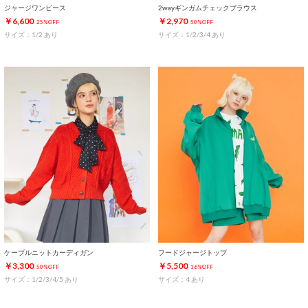
ジャージワンピース
2wayギンガムチェックブラウス
￥6,600
￥2,970
25%OFF
50%OFF
サイズ：1/2 あり
サイズ：1/2/3/4 あり
ケーブルニットカーディガン
フードジャージトップ
￥3,300
￥5,500
50%OFF
16%OFF
サイズ：1/2/3/4/5 あり
サイズ：4 あり