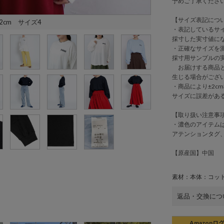
予めご了承くださ
【サイズ表記につ
2cm サイズ4
・表記しているサ
採寸した実寸値に
・正確なサイズを
採寸用サンプルの
お届けする商品と
生じる場合がござ
・商品により±2cm
サイズに誤差があ
【取り扱い注意事
・濃色のアイテム
アテンションタグ
【原産国】中国
素材：本体：コット
返品・交換につ
Amazonロ