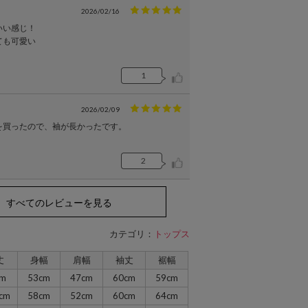
2026/02/16
いい感じ！
ても可愛い
1
2026/02/09
を買ったので、袖が長かったです。
2
すべてのレビューを見る
カテゴリ：
トップス
丈
身幅
肩幅
袖丈
裾幅
cm
53cm
47cm
60cm
59cm
cm
58cm
52cm
60cm
64cm