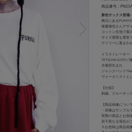
商品番号：PN25A
新色サックス登場♪
胸元にあるPUNY
後藤徹也さんデザ
コットン生地で着
サイズ展開も豊富
デイリーに着まわ
イラストレーター
TETSUYA GOTO 
京都府生まれ
ジャンクバンド"Nakay
ヴォーカリストと
【仕様】
刺繍、クルーネッ
【商品画像につい
・画像はサンプル
実際の商品とお色
若干異なる場合が
※お色味は商品画