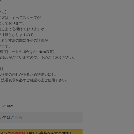
い。
いて】
身長：162cm サイズ4
イズは、すべてスタッフが
なっております。
測るよう心掛けておりますが、
実寸値となりますので、
表記寸法の間に多少の誤差が
います。
程度(ニットの場合は2～4cm程度)
る場合がございますので、予めご了承ください。
項】
は移染の恐れがあるため別洗いにし、
、洗濯表示を必ずご確認の上ご使用下さい。
ン100%
いては
こちら
グインで
会員登録
！欲しい商品を今すぐGET！