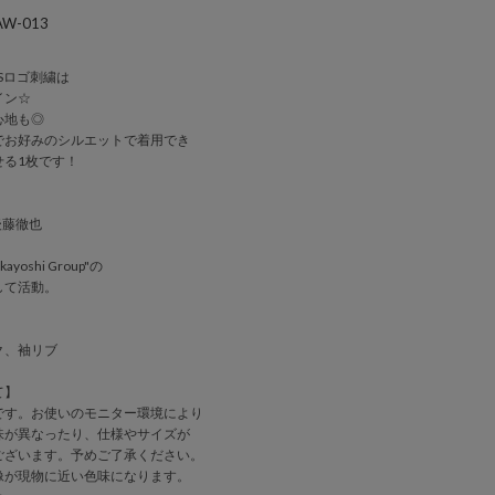
W-013
USロゴ刺繍は
イン☆
心地も◎
でお好みのシルエットで着用でき
せる1枚です！
/ 後藤徹也
oshi Group"の
して活動。
ク、袖リブ
て】
です。お使いのモニター環境により
味が異なったり、仕様やサイズが
ございます。予めご了承ください。
像が現物に近い色味になります。