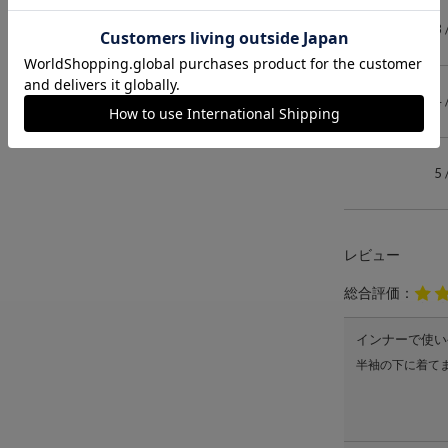
3
4
5
レビュー
総合評価：
インナーで使い
半袖の下に着て