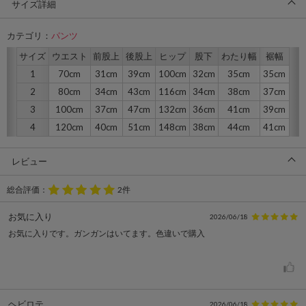
サイズ詳細
カテゴリ：
パンツ
サイズ
ウエスト
前股上
後股上
ヒップ
股下
わたり幅
裾幅
1
70cm
31cm
39cm
100cm
32cm
35cm
35cm
2
80cm
34cm
43cm
116cm
34cm
38cm
37cm
3
100cm
37cm
47cm
132cm
36cm
41cm
39cm
4
120cm
40cm
51cm
148cm
38cm
44cm
41cm
レビュー
総合評価：
2件
お気に入り
2026/06/18
お気に入りです。ガンガンはいてます。色違いで購入
ヘビロテ
2026/06/18