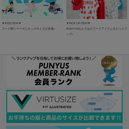
▼KIDS ITEM▼
▼PICK UP ITEM▼
フード柄シリーズにキッズサイズが登場♪
PUNYUSならではのフードアイテムをピックア
ップ♪