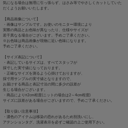
気になる場合は無理に引っ張らず、はさみ等でやさしくカットしていた
だくようお願いいたします。
【商品画像について】
・画像はサンプルです。お使いのモニター環境により
実際の商品とお色味が異なったり、仕様やサイズが
若干異なる場合がございます。予めご了承ください。
※お色味は商品画像が現物に近い色味になります。
予めご了承ください。
【サイズ表記について】
・表記しているサイズは、すべてスタッフが
採寸した実寸値になっております。
・正確なサイズを測るよう心掛けておりますが、
採寸用サンプルの実寸値となりますので、
お届けする商品と表記寸法の間に多少の誤差が
生じる場合がございます。
・商品により±2cm程度(ニットの場合は2～4cm程度)
サイズに誤差がある場合がございますので、予めご了承ください。
【取り扱い注意事項】
・濃色のアイテムは移染の恐れがあるため別洗いにし、
アテンションタグ、洗濯表示を必ずご確認の上ご使用下さい。