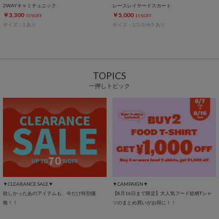
2WAYキャミチュニック
レースレイヤードスカート
￥3,300
￥5,000
33%OFF
15%OFF
サイズ：1 あり
サイズ：1/2/3/4/5 あり
TOPICS
一押しトピック
▼CLEARANCE SALE▼
▼CAMPAIGN▼
欲しかったあのアイテムも、今だけ特別価
【8月16日まで限定】大人気フード総柄Tシャ
格！！
ツのまとめ買いがお得に！！