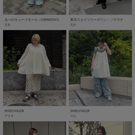
あべのキューズモール（109ABENO）
東京スカイツリータウン・ソラマチ
まお
るか
SHIBUYA109
SHIBUYA109
アリサ
りん