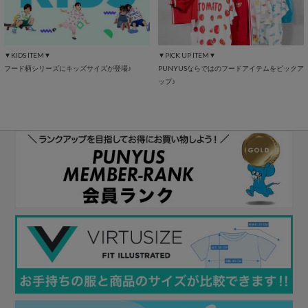
▼KIDS ITEM▼
▼PICK UP ITEM▼
フード柄シリーズにキッズサイズが登場♪
PUNYUSならではのフードアイテムをピックア
ップ♪