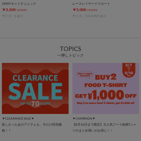
2WAYキャミチュニック
レースレイヤードスカート
￥3,300
￥5,000
33%OFF
15%OFF
サイズ：1 あり
サイズ：1/2/3/4/5 あり
TOPICS
一押しトピック
▼CLEARANCE SALE▼
▼CAMPAIGN▼
欲しかったあのアイテムも、今だけ特別価
【8月16日まで限定】大人気フード総柄Tシャ
格！！
ツのまとめ買いがお得に！！