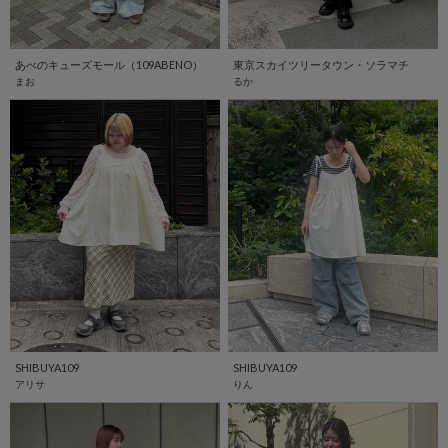
あべのキューズモール（109ABENO）
東京スカイツリータウン・ソラマチ
まお
るか
SHIBUYA109
SHIBUYA109
アリサ
りん