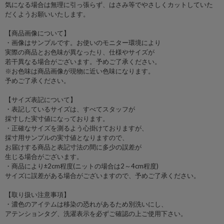
気になる場合は無理に引っ張らず、はさみ等でやさしくカットしていた
だくようお願いいたします。
【商品画像について】
・画像はサンプルです。お使いのモニター環境により
実際の商品とお色味が異なったり、仕様やサイズが
若干異なる場合がございます。予めご了承ください。
※お色味は商品画像が現物に近い色味になります。
予めご了承ください。
【サイズ表記について】
・表記しているサイズは、すべてスタッフが
採寸した実寸値になっております。
・正確なサイズを測るよう心掛けておりますが、
採寸用サンプルの実寸値となりますので、
お届けする商品と表記寸法の間に多少の誤差が
生じる場合がございます。
・商品により±2cm程度(ニットの場合は2～4cm程度)
サイズに誤差がある場合がございますので、予めご了承ください。
【取り扱い注意事項】
・濃色のアイテムは移染の恐れがあるため別洗いにし、
アテンションタグ、洗濯表示を必ずご確認の上ご使用下さい。