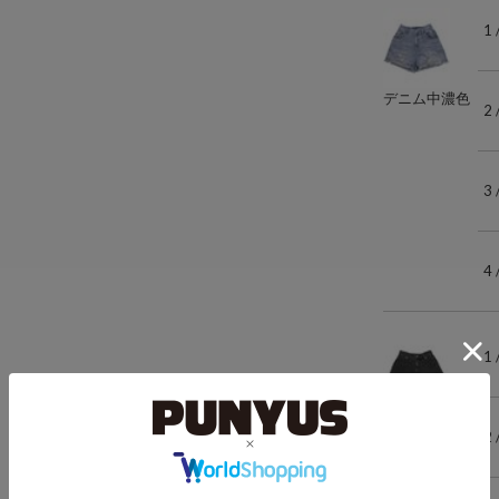
1
デニム中濃色
2
3
4
1
ブラック
2