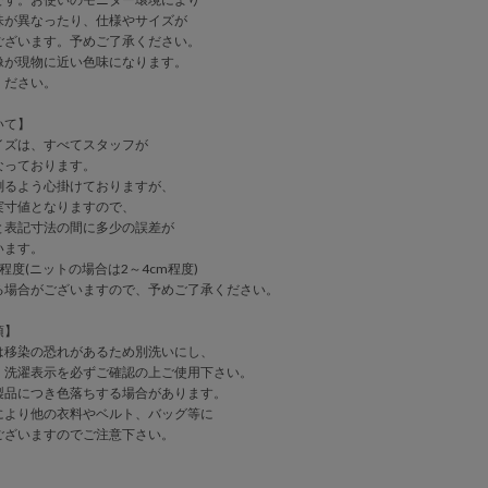
味が異なったり、仕様やサイズが
ございます。予めご了承ください。
身長：165cm サイズ1
像が現物に近い色味になります。
ください。
いて】
イズは、すべてスタッフが
なっております。
測るよう心掛けておりますが、
実寸値となりますので、
表記寸法の間に多少の誤差が
います。
程度(ニットの場合は2～4cm程度)
る場合がございますので、予めご了承ください。
項】
は移染の恐れがあるため別洗いにし、
、洗濯表示を必ずご確認の上ご使用下さい。
製品につき色落ちする場合があります。
により他の衣料やベルト、バッグ等に
ございますのでご注意下さい。