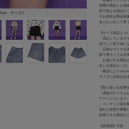
実際の商品とお色
若干異なる場合が
5cm サイズ1
※お色味は商品画
あらかじめご了承
【サイズ表記につ
・表記しているサ
採寸した実寸値に
・正確なサイズを
採寸用サンプルの
お届けする商品と
生じる場合がござ
・商品により±2cm
サイズに誤差があ
【取り扱い注意事
・濃色のアイテム
アテンションタグ
・インディゴ染め
濡れた状態や摩擦
色移りする場合が
【原産国】中国