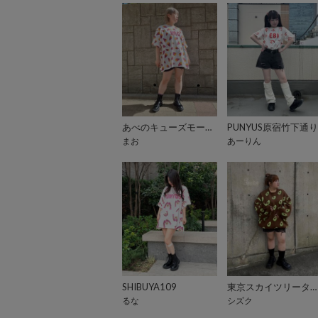
あべのキューズモール（109ABENO）
PUNYUS原宿竹下通り
まお
あーりん
SHIBUYA109
東京スカイツリータウン・ソラマチ
るな
シズク