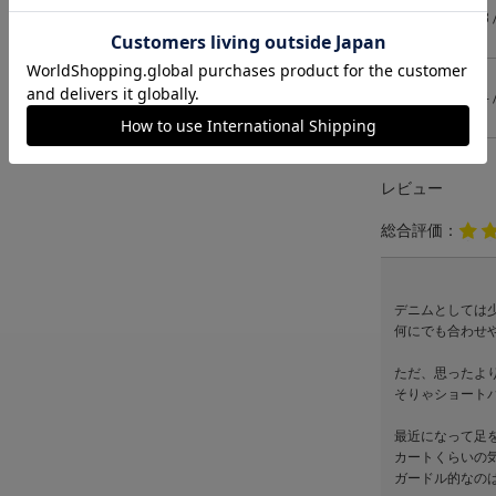
3
4
レビュー
総合評価：
デニムとしては
何にでも合わせ
ただ、思ったよ
そりゃショート
最近になって足を
カートくらいの
ガードル的なの