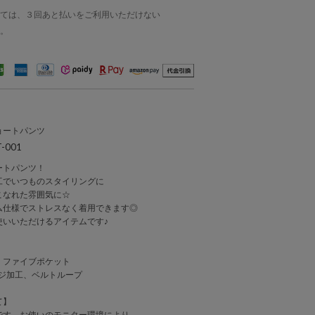
ては、３回あと払いをご利用いただけない
。
ョートパンツ
-001
ートパンツ！
工でいつものスタイリングに
こなれた雰囲気に☆
ム仕様でストレスなく着用できます◎
使いいただけるアイテムです♪
、ファイブポケット
ージ加工、ベルトループ
て】
です。お使いのモニター環境により