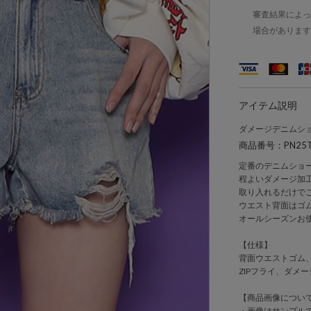
審査結果によっ
場合があります
アイテム説明
ダメージデニムシ
商品番号：PN25T
定番のデニムショ
程よいダメージ加
取り入れるだけで
ウエスト背面はゴ
オールシーズンお
【仕様】
背面ウエストゴム
ZIPフライ、ダメ
【商品画像につい
・画像はサンプル