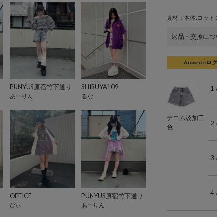
素材：本体:コットン
返品・交換につ
Amazonロ
PUNYUS原宿竹下通り
SHIBUYA109
1
あーりん
るな
デニム淡加工
2
色
3
4
OFFICE
PUNYUS原宿竹下通り
ぴぃ
あーりん