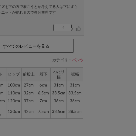
イズを下の方で履こうとか考えてる人は下にずら
ルエットが崩れるので多分無理です
4
すべてのレビューを見る
カテゴリ：
パンツ
わたり
ト
ヒップ
前股上
股下
裾幅
幅
cm
100cm
27cm
6cm
31cm
31cm
cm
110cm
32cm
6.5cm
33.5cm
33.5cm
cm
120cm
37cm
7cm
36cm
36cm
130cm
42cm
7.5cm
38.5cm
38.5cm
m