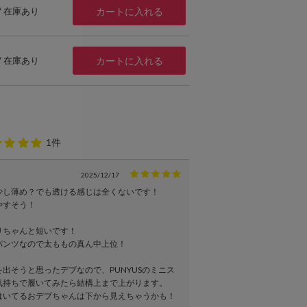
 / 在庫あり
カートに入れる
 / 在庫あり
カートに入れる
1件
2025/12/17
少し薄め？でも透ける感じは全くないです！
やすそう！
りちゃんと短いです！
パンツなので太ももの真ん中上位！
出そうと思ったデブなので、PUNYUSのミニス
気持ちで履いてみたら結構上まで上がります。
はいてるおデブちゃんは下から見えちゃうかも！