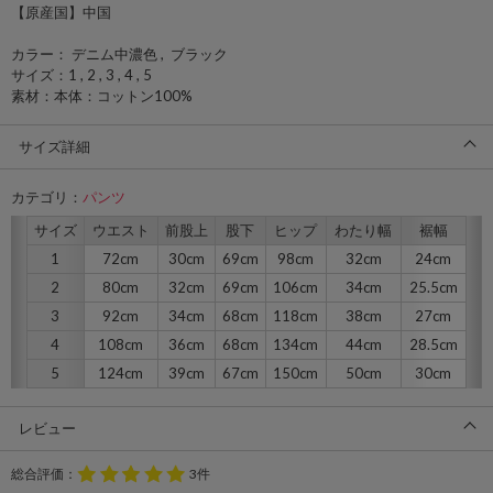
【原産国】中国
カラー： デニム中濃色 , ブラック
サイズ：1 , 2 , 3 , 4 , 5
素材：本体：コットン100%
サイズ詳細
カテゴリ：
パンツ
サイズ
ウエスト
前股上
股下
ヒップ
わたり幅
裾幅
1
72cm
30cm
69cm
98cm
32cm
24cm
2
80cm
32cm
69cm
106cm
34cm
25.5cm
3
92cm
34cm
68cm
118cm
38cm
27cm
4
108cm
36cm
68cm
134cm
44cm
28.5cm
5
124cm
39cm
67cm
150cm
50cm
30cm
レビュー
総合評価：
3件