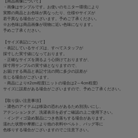
【商品画像について】
・画像はサンプルです。お使いのモニター環境により
実際の商品とお色味が異なったり、仕様やサイズが
若干異なる場合がございます。予めご了承ください。
※お色味は商品画像が現物に近い色味になります。
予めご了承ください。
【サイズ表記について】
・表記しているサイズは、すべてスタッフが
採寸した実寸値になっております。
・正確なサイズを測るよう心掛けておりますが、
採寸用サンプルの実寸値となりますので、
お届けする商品と表記寸法の間に多少の誤差が
生じる場合がございます。
・商品により±2cm程度(ニットの場合は2～4cm程度)
サイズに誤差がある場合がございますので、予めご了承ください。
【取り扱い注意事項】
・濃色のアイテムは移染の恐れがあるため別洗いにし、
アテンションタグ、洗濯表示を必ずご確認の上ご使用下さい。
・インディゴ染め製品につき色落ちする場合があります。
濡れた状態や摩擦により他の衣料やベルト、バッグ等に
色移りする場合がございますのでご注意下さい。