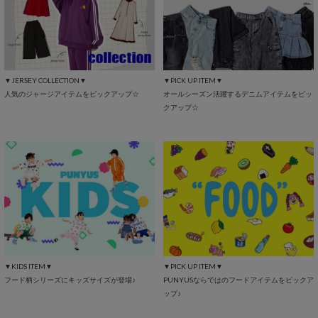
▼JERSEY COLLECTION▼
▼PICK UP ITEM▼
人気のジャージアイテムをピックアップ☆
オールシーズン活躍するデニムアイテムをピッ
クアップ☆
▼KIDS ITEM▼
▼PICK UP ITEM▼
フード柄シリーズにキッズサイズが登場♪
PUNYUSならではのフードアイテムをピックア
ップ♪