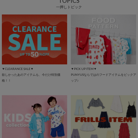
TOPICS
一押しトピック
▼CLEARANCE SALE▼
▼PICK UP ITEM▼
欲しかったあのアイテムも、今だけ特別価
PUNYUSならではのフードアイテムをピックア
格！！
ップ♪