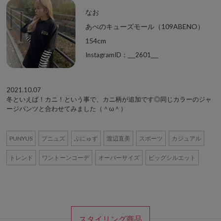
なお
あべのキューズモール（109ABENO）
154cm
InstagramID：___2601___
2021.10.07
冬といえば！カニ！という事で、カニ柄が追加です◎同じカラーのジャ
ージパンツと合わせてみました（＾ω＾）
PUNYUS
プニュズ
ぷにゅず
渡辺直美
スポーツ
カジュアル
トレンド
ワントーンコーデ
オーバーサイズ
ビッグシルエット
スタイリング商品