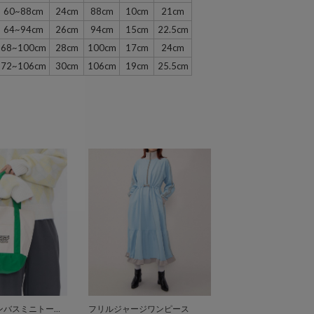
60~88cm
24cm
88cm
10cm
21cm
64~94cm
26cm
94cm
15cm
22.5cm
68~100cm
28cm
100cm
17cm
24cm
72~106cm
30cm
106cm
19cm
25.5cm
ロゴ刺繍キャンバスミニトートバッグ
フリルジャージワンピース