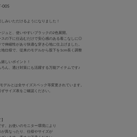
-005
楽しみいただけるようになりました！
ージュと、使いやすいブラックの2色展開。
ースの下に仕込むだけで安心感のある着こなしに◎
りで伸縮性があり快適な穿き心地に仕上げました。
生地仕様で、従来のモデルから股下を1cm長く調整
も嬉しいポイント！
ちろん、透け対策にも活躍する万能アイテムです♪
】
開モデルとは全サイズスペック等変更されています。
必ずサイズ表をご確認ください。
て】
です。お使いのモニター環境により
味が異なったり、仕様やサイズが