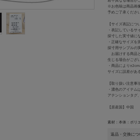
若干異なる場合が
※お色味は商品画
予めご了承くださ
【サイズ表記につ
・表記しているサ
採寸した実寸値に
・正確なサイズを
採寸用サンプルの
お届けする商品と
生じる場合がござ
・商品により±2cm
サイズに誤差があ
【取り扱い注意事
・濃色のアイテム
アテンションタグ
【原産国】中国
素材：本体：ポリエ
返品・交換につ