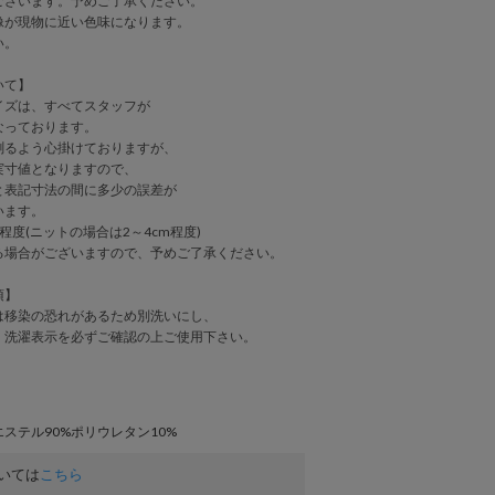
ございます。予めご了承ください。
像が現物に近い色味になります。
い。
いて】
イズは、すべてスタッフが
なっております。
測るよう心掛けておりますが、
実寸値となりますので、
表記寸法の間に多少の誤差が
います。
程度(ニットの場合は2～4cm程度)
る場合がございますので、予めご了承ください。
項】
は移染の恐れがあるため別洗いにし、
、洗濯表示を必ずご確認の上ご使用下さい。
ステル90%ポリウレタン10%
いては
こちら