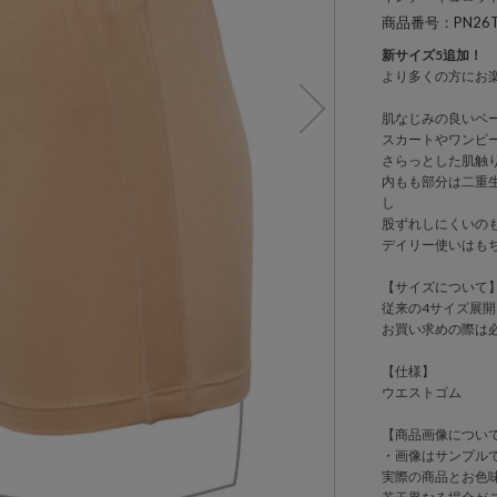
商品番号：PN26T
新サイズ5追加！
より多くの方にお
肌なじみの良いベ
スカートやワンピ
さらっとした肌触
内もも部分は二重
し
股ずれしにくいの
デイリー使いはも
【サイズについて
従来の4サイズ展
お買い求めの際は
【仕様】
ウエストゴム
【商品画像につい
・画像はサンプル
実際の商品とお色