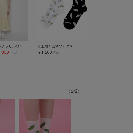
ギンガムチェックフリルワンピース
目玉焼き総柄ソックス
,800
￥1,100
(税込)
(税込)
（
1
⁄
2
）