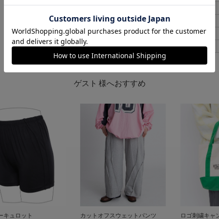
2
33cm
3
39cm
4
43cm
5
47cm
ゲスト 様へおすすめ
ーキュロット
カットオフスウェットパンツ