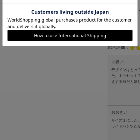
4
レビュー
総合評価：
可愛い
デザインはとっ
た。上下セット
えする形だと嬉
おおきい
サイズ１にした
ワイドパンツだ