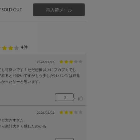
 / SOLD OUT
再入荷メール
4件
2026/02/05
ても可愛いです！ただ想像以上にブカブカでし
で着ると可愛いですがもう少しだけパンツは細見
しかったなーと思います。
2
2026/02/02
けど大きすぎた
から余計大きく感じたのかも