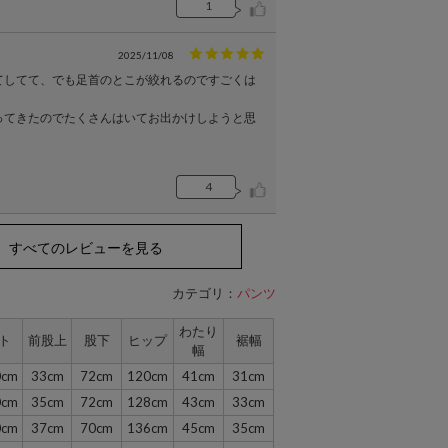
1
2025/11/08
てしてて、でも足首のとこが絞れるのですごくは
ってきたのでたくさんはいてお出かけしようと思
4
すべてのレビューを見る
カテゴリ：
パンツ
わたり
ト
前股上
股下
ヒップ
裾幅
幅
0cm
33cm
72cm
120cm
41cm
31cm
0cm
35cm
72cm
128cm
43cm
33cm
0cm
37cm
70cm
136cm
45cm
35cm