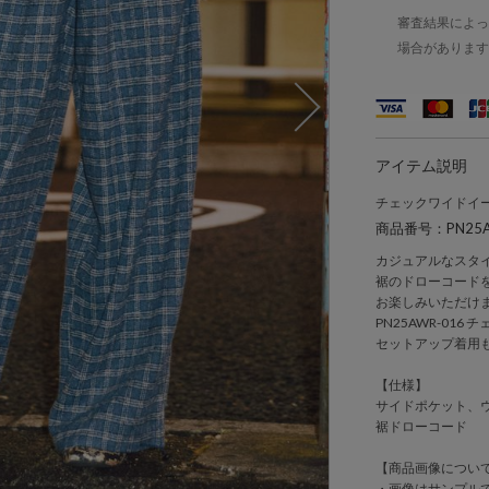
審査結果によっ
場合があります
アイテム説明
チェックワイドイ
商品番号：PN25A
カジュアルなスタ
裾のドローコード
お楽しみいただけま
PN25AWR-01
セットアップ着用
【仕様】
サイドポケット、ウ
裾ドローコード
【商品画像につい
・画像はサンプル