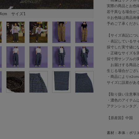
実際の商品とお色
若干異なる場合が
4cm サイズ1
※お色味は商品画
予めご了承くださ
【サイズ表記につ
・表記しているサ
採寸した実寸値に
・正確なサイズを
採寸用サンプルの
お届けする商品と
生じる場合がござ
・商品により±2cm
サイズに誤差があ
【取り扱い注意事
・濃色のアイテム
アテンションタグ
【原産国】中国
素材：本体：ポリエ