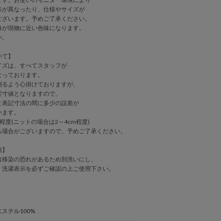
味が異なったり、仕様やサイズが
ございます。予めご了承ください。
身長：164cm サイズ1
像が現物に近い色味になります。
い。
いて】
イズは、すべてスタッフが
なっております。
測るよう心掛けておりますが、
実寸値となりますので、
表記寸法の間に多少の誤差が
います。
程度(ニットの場合は2～4cm程度)
る場合がございますので、予めご了承ください。
項】
は移染の恐れがあるため別洗いにし、
、洗濯表示を必ずご確認の上ご使用下さい。
ステル100%