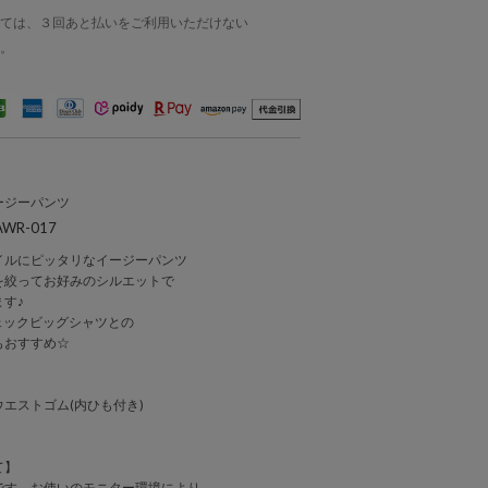
ては、３回あと払いをご利用いただけない
。
ージーパンツ
WR-017
イルにピッタリなイージーパンツ
を絞ってお好みのシルエットで
す♪
6 チェックビッグシャツとの
もおすすめ☆
エストゴム(内ひも付き)
て】
です。お使いのモニター環境により