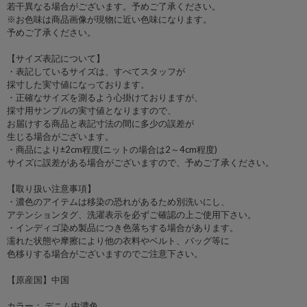
若干異なる場合がございます。予めご了承ください。
※お色味は商品画像が現物に近い色味になります。
予めご了承ください。
【サイズ表記について】
・表記しているサイズは、すべてスタッフが
採寸した実寸値になっております。
・正確なサイズを測るよう心掛けておりますが、
採寸用サンプルの実寸値となりますので、
お届けする商品と表記寸法の間に多少の誤差が
生じる場合がございます。
・商品により±2cm程度(ニットの場合は2～4cm程度)
サイズに誤差がある場合がございますので、予めご了承ください。
【取り扱い注意事項】
・濃色のアイテムは移染の恐れがあるため別洗いにし、
アテンションタグ、洗濯表示を必ずご確認の上ご使用下さい。
・インディゴ染め製品につき色落ちする場合があります。
濡れた状態や摩擦により他の衣料やベルト、バッグ等に
色移りする場合がございますのでご注意下さい。
【原産国】中国
カラー： デニム中濃色