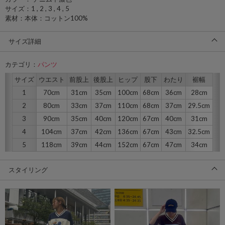
サイズ：1 , 2 , 3 , 4 , 5
素材：本体：コットン100%
サイズ詳細
カテゴリ：
パンツ
サイズ
ウエスト
前股上
後股上
ヒップ
股下
わたり
裾幅
1
70cm
31cm
35cm
100cm
68cm
36cm
28cm
2
80cm
33cm
37cm
110cm
68cm
37cm
29.5cm
3
90cm
35cm
40cm
120cm
67cm
40cm
31cm
4
104cm
37cm
42cm
136cm
67cm
43cm
32.5cm
5
118cm
39cm
44cm
152cm
67cm
47cm
34cm
スタイリング