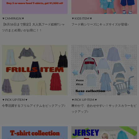
▼CAMPAIGN▼
▼KIDS ITEM▼
【8月16日まで限定】大人気フード総柄Tシャ
フード柄シリーズにキッズサイズが登場♪
ツのまとめ買いがお得に！！
▼PICK UP ITEM▼
▼PICK UP ITEM▼
今季活躍するフリルアイテムをピックアップ♪
爽やかで、合わせやすい！サックスカラーをピ
ックアップ♪