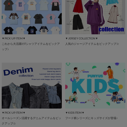
▼PICK UP ITEM▼
▼JERSEY COLLECTION▼
これから大活躍のTシャツアイテムをピックア
人気のジャージアイテムをピックアップ☆
ップ♪
▼PICK UP ITEM▼
▼KIDS ITEM▼
オールシーズン活躍するデニムアイテムをピッ
フード柄シリーズにキッズサイズが登場♪
クアップ☆