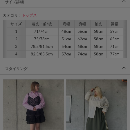
サイズ詳細
カテゴリ：
トップス
サイズ
着丈・前/後
肩幅
身幅
袖丈
裾幅
1
71/74cm
48cm
56cm
58cm
59cm
2
75/78cm
51cm
62cm
58cm
65cm
3
78.5/81.5cm
54cm
68cm
58cm
71cm
4
82.5/85.5cm
57cm
74cm
58cm
77cm
スタイリング