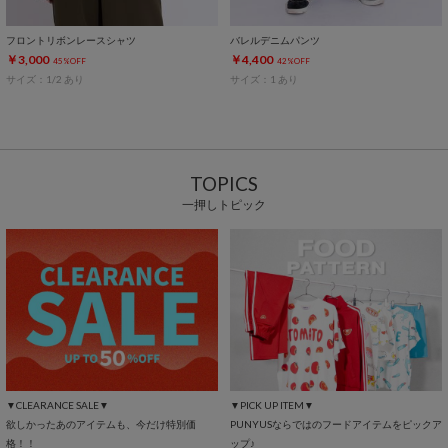
フロントリボンレースシャツ
バレルデニムパンツ
￥3,000
￥4,400
45%OFF
42%OFF
サイズ：1/2 あり
サイズ：1 あり
TOPICS
一押しトピック
▼CLEARANCE SALE▼
▼PICK UP ITEM▼
欲しかったあのアイテムも、今だけ特別価
PUNYUSならではのフードアイテムをピックア
格！！
ップ♪