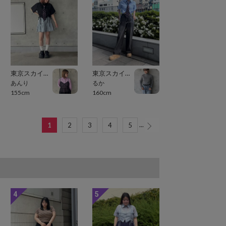
東京スカイツリータウン・ソラマチ
東京スカイツリータウン・ソラマチ
あんり
るか
155cm
160cm
...
1
2
3
4
5
4
5