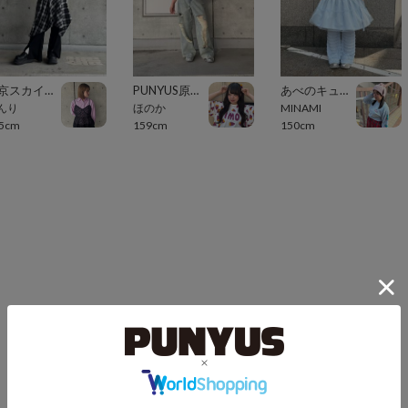
東京スカイツリータウン・ソラマチ
PUNYUS原宿竹下通り
あべのキューズモール（109ABENO）
んり
ほのか
MINAMI
5cm
159cm
150cm