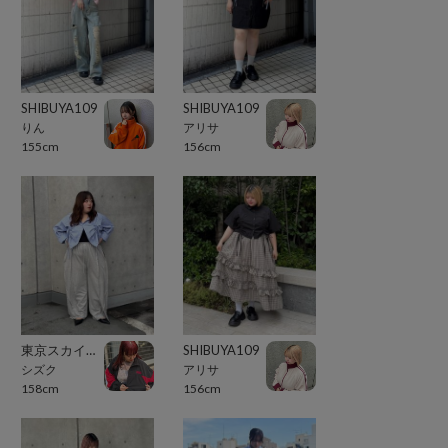
SHIBUYA109
SHIBUYA109
りん
アリサ
155cm
156cm
東京スカイツリータウン・ソラマチ
SHIBUYA109
シズク
アリサ
158cm
156cm