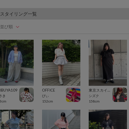
スタイリング一覧
並び順
IBUYA109
OFFICE
東京スカイツリータウン・ソラマチ
さき
ぴぃ
シズク
3cm
152cm
158cm