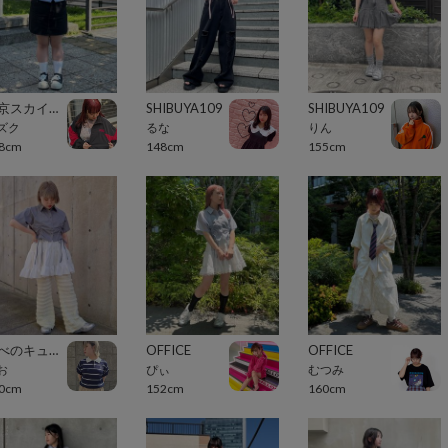
東京スカイツリータウン・ソラマチ
SHIBUYA109
SHIBUYA109
ズク
るな
りん
8cm
148cm
155cm
あべのキューズモール（109ABENO）
OFFICE
OFFICE
お
ぴぃ
むつみ
0cm
152cm
160cm