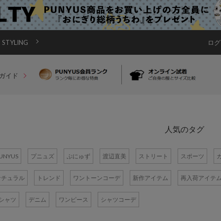
STYLING
ログ
ガイド
人気のタグ
UNYUS
プニュズ
ぷにゅず
渡辺直美
ストリート
スポーツ
ナチュラル
トレンド
ワントーンコーデ
新作アイテム
再入荷アイテ
Tシャツ
デニム
ワンピース
シャツコーデ