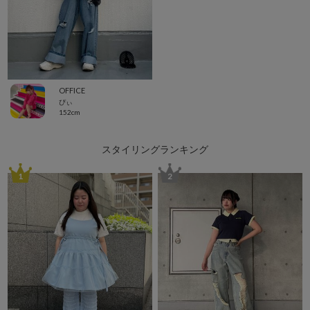
OFFICE
ぴぃ
152cm
スタイリングランキング
1
2