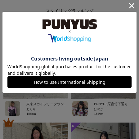
スタイリングランキング
1
2
東京スカイツリータウン・ソラマチ
PUNYUS原宿竹下通り
あんり
ほのか
155cm
159cm
3
4