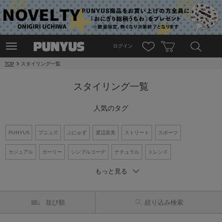
ログイン
TOP
スタイリング一覧
スタイリング一覧
人気のタグ
PUNYUS
プニュズ
ぷにゅず
渡辺直美
ストリート
スポーツ
カジュアル
ガーリー
シンプルコーデ
ナチュラル
トレンド
もっと見る
ワントーンコーデ
新作アイテム
再入荷アイテム
オーバーサイズ
ビッグシルエット
Tシャツ
デニム
ワンピース
シャツコーデ
並び順
絞り込み検索