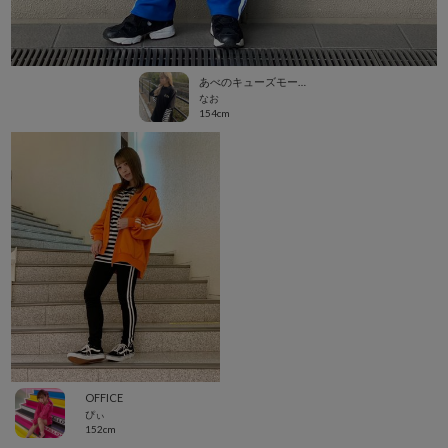
あべのキューズモール（109ABENO）
なお
154cm
OFFICE
ぴぃ
152cm